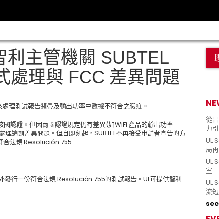
智利主管機關 SUBTEL
處理與 FCC 差異問題
NE
方式來處理測試報告頻帶及輸出功率中數據不符合之瑕疵。
從晶片
申請該國認證。但因兩國認證規定仍有差異(如WiFi 產品的輸出功率
力引
式來處理這類差異問題。但自即刻起，SUBTEL不再接受申請者宣告的方
UL 
Resolución 755.
局再
UL 
室 
一份符合法規 Resolución 755的測試報告。UL可提供智利
UL
流短
see 
EV