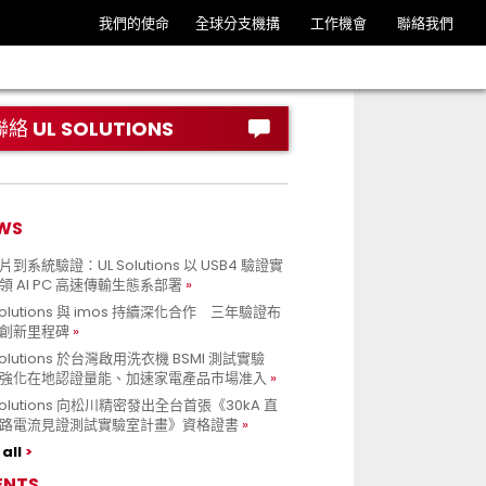
我們的使命
全球分支機搆
工作機會
聯絡我們
聯絡 UL SOLUTIONS
WS
到系統驗證：UL Solutions 以 USB4 驗證實
領 AI PC 高速傳輸生態系部署
Solutions 與 imos 持續深化合作 三年驗證布
創新里程碑
Solutions 於台灣啟用洗衣機 BSMI 測試實驗
強化在地認證量能、加速家電產品市場准入
 Solutions 向松川精密發出全台首張《30kA 直
路電流見證測試實驗室計畫》資格證書
all
ENTS