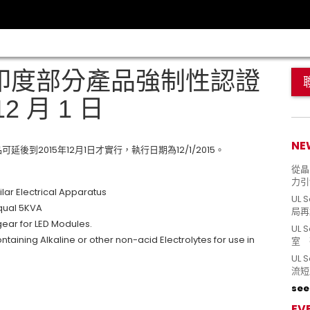
 印度部分產品強制性認證
2 月 1 日
NE
品可延後到2015年12月1日才實行，執行日期為12/1/2015。
從晶片
力引
lar Electrical Apparatus
UL 
equal 5KVA
局再
gear for LED Modules.
UL 
taining Alkaline or other non-acid Electrolytes for use in
室 
UL
.
流短
see 
EV