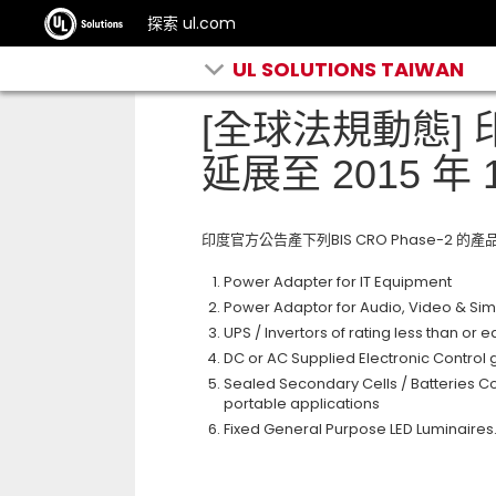
探索 ul.com
UL SOLUTIONS TAIWAN
[全球法規動態]
延展至 2015 年 1
印度官方公告產下列BIS CRO Phase-2 的產
Power Adapter for IT Equipment
Power Adaptor for Audio, Video & Simi
UPS / Invertors of rating less than or 
DC or AC Supplied Electronic Control 
Sealed Secondary Cells / Batteries Con
portable applications
Fixed General Purpose LED Luminaires