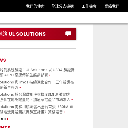
我們的使命
全球分支機搆
工作機會
聯絡我們
聯絡 UL SOLUTIONS
WS
到系統驗證：UL Solutions 以 USB4 驗證實
領 AI PC 高速傳輸生態系部署
Solutions 與 imos 持續深化合作 三年驗證布
創新里程碑
Solutions 於台灣啟用洗衣機 BSMI 測試實驗
強化在地認證量能、加速家電產品市場准入
 Solutions 向松川精密發出全台首張《30kA 直
路電流見證測試實驗室計畫》資格證書
all
ENTS