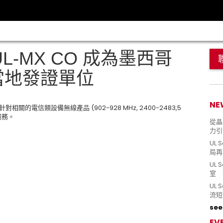
UL-MX CO 成為墨西哥
的當地發證單位
NE
針對相關的電信類設備無線產品 (902-928 MHz, 2400-2483,5
的服務。
從晶片
力引
UL 
局再
UL 
室 
UL
流短
see 
EV