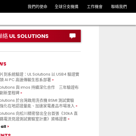
我們的使命
全球分支機搆
工作機會
聯絡我們
聯絡 UL SOLUTIONS
WS
到系統驗證：UL Solutions 以 USB4 驗證實
領 AI PC 高速傳輸生態系部署
Solutions 與 imos 持續深化合作 三年驗證布
創新里程碑
Solutions 於台灣啟用洗衣機 BSMI 測試實驗
強化在地認證量能、加速家電產品市場准入
 Solutions 向松川精密發出全台首張《30kA 直
路電流見證測試實驗室計畫》資格證書
all
ENTS