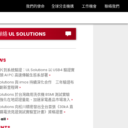
我們的使命
全球分支機搆
工作機會
聯絡我們
聯絡 UL SOLUTIONS
WS
到系統驗證：UL Solutions 以 USB4 驗證實
領 AI PC 高速傳輸生態系部署
Solutions 與 imos 持續深化合作 三年驗證布
創新里程碑
Solutions 於台灣啟用洗衣機 BSMI 測試實驗
強化在地認證量能、加速家電產品市場准入
 Solutions 向松川精密發出全台首張《30kA 直
路電流見證測試實驗室計畫》資格證書
all
ENTS