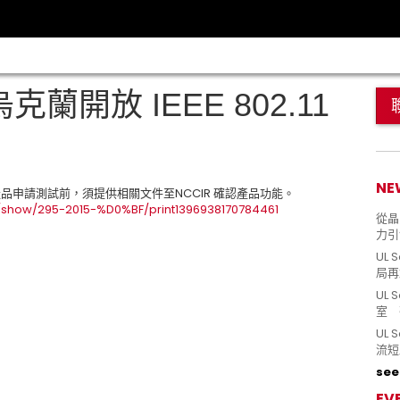
克蘭開放 IEEE 802.11
NE
克蘭。產品申請測試前，須提供相關文件至NCCIR 確認產品功能。
s/show/295-2015-%D0%BF/print1396938170784461
從晶片
力引
UL 
局再
UL 
室 
UL
流短
see 
EV