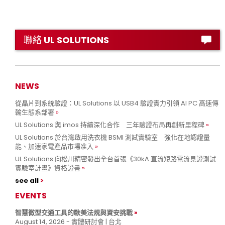
聯絡 UL SOLUTIONS
NEWS
從晶片到系統驗證：UL Solutions 以 USB4 驗證實力引領 AI PC 高速傳
輸生態系部署
UL Solutions 與 imos 持續深化合作 三年驗證布局再創新里程碑
UL Solutions 於台灣啟用洗衣機 BSMI 測試實驗室 強化在地認證量
能、加速家電產品市場准入
UL Solutions 向松川精密發出全台首張《30kA 直流短路電流見證測試
實驗室計畫》資格證書
see all
EVENTS
智慧微型交通工具的歐美法規與資安挑戰
August 14, 2026 - 實體研討會 | 台北