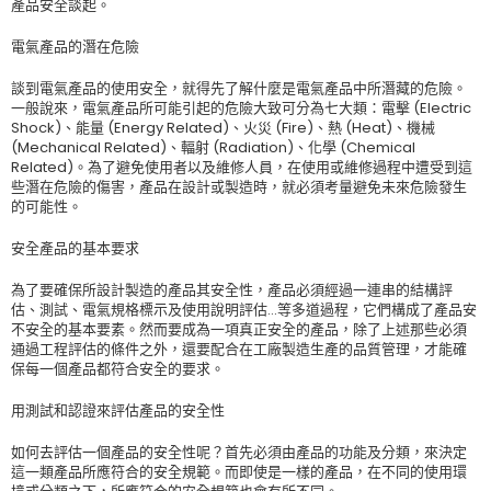
產品安全談起。
電氣產品的潛在危險
談到電氣產品的使用安全，就得先了解什麼是電氣產品中所潛藏的危險。
一般說來，電氣產品所可能引起的危險大致可分為七大類：電擊 (Electric
Shock)、能量 (Energy Related)、火災 (Fire)、熱 (Heat)、機械
(Mechanical Related)、輻射 (Radiation)、化學 (Chemical
Related)。為了避免使用者以及維修人員，在使用或維修過程中遭受到這
些潛在危險的傷害，產品在設計或製造時，就必須考量避免未來危險發生
的可能性。
安全產品的基本要求
為了要確保所設計製造的產品其安全性，產品必須經過一連串的結構評
估、測試、電氣規格標示及使用說明評估…等多道過程，它們構成了產品安
不安全的基本要素。然而要成為一項真正安全的產品，除了上述那些必須
通過工程評估的條件之外，還要配合在工廠製造生產的品質管理，才能確
保每一個產品都符合安全的要求。
用測試和認證來評估產品的安全性
如何去評估一個產品的安全性呢？首先必須由產品的功能及分類，來決定
這一類產品所應符合的安全規範。而即使是一樣的產品，在不同的使用環