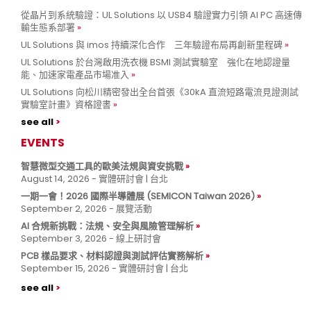
從晶片到系統驗證：UL Solutions 以 USB4 驗證實力引領 AI PC 高速傳
輸生態系部署
UL Solutions 與 imos 持續深化合作 三年驗證布局再創新里程碑
UL Solutions 於台灣啟用洗衣機 BSMI 測試實驗室 強化在地認證量
能、加速家電產品市場准入
UL Solutions 向松川精密發出全台首張《30kA 直流短路電流見證測試
實驗室計畫》資格證書
see all
EVENTS
智慧微型交通工具的歐美法規與資安挑戰
August 14, 2026 - 實體研討會 | 台北
一期一會！2026 國際半導體展 (SEMICON Taiwan 2026)
September 2, 2026 - 展覽活動
AI 合規新挑戰：法規、安全與風險管理解析
September 3, 2026 - 線上研討會
PCB 樣品要求、材料認證與測試評估實務解析
September 15, 2026 - 實體研討會 | 台北
see all