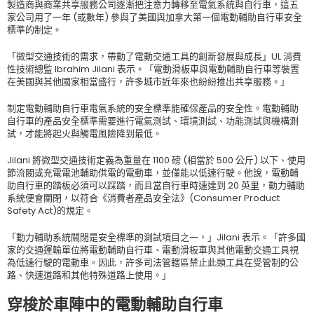
製造商與商業共享服務公司逐漸把注意力轉移至電氣系統與自行車，這五
家公司用了一年 (或數年) 參與了美國與加拿大第一個電動輔助自行車安全
標準的制定。
「微型交通技術的需求，帶動了電動交通工具的創新發展與成長」UL 消費
性技術總監 Ibrahim Jilani 表示。「電動滑板車與電動輔助自行車等裝置
在美國與其他國家相當盛行，許多城市近年來也紛紛推出共享服務。」
制定電動輔助自行車電氣系統的安全標準能確保產品的安全性。電動輔助
自行車的產品安全標準需要進行電氣測試、環境測試、功能測試與機構測
試，才能將起火與觸電風險降到最低。
Jilani 將微型交通技術定義為重量在 1100 磅 (相當於 500 公斤) 以下、使用
節流閥或充電電池輔助供電的電動車，並僅能以低速行駛。他說，電動輔
助自行車的踏板必須可以踩踏，而且當自行車時速達到 20 英里，動力輔助
系統便會關閉，以符合《消費者產品安全法》(Consumer Product
Safety Act)的規定。
「動力輔助系統關閉是安全標準的測試項目之一，」Jilani 表示。「許多國
家的交通運輸單位將電動輔助自行車、電動滑板車與其他電動交通工具視
為低速行駛的電動車。因此，許多司法管轄區禁止此類工具在受管制的公
路、快速道路和其他特殊道路上使用。」
穿梭於車陣中的電動輔助自行車