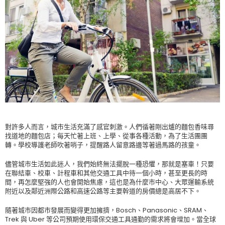
對許多人而言，城市生活充滿了感官刺激。人們循著剛出爐的麵包香味尋
找道地的麵包店；每天忙著上班、上學、從事各種活動，為了生活團團
轉。學校導護老師吹著哨子，提醒路人留意路邊等著過馬路的孩童。
儘管城市生活如此迷人，我們始終無法擺脫一種恐懼，那就是塞車！只要
在聯結車、校車、計程車和其他交通工具中待一個小時，甚至更長的時
間，再怎麼堅強的人也會開始焦慮，這也是為什麼市中心、大眾運輸系統
附近以及鄰近洲際公路和高速公路等主要幹道的房價總是高居不下。
隨著城市因都市發展而變得更加擁擠，Bosch、Panasonic、SRAM、
Trek 與 Uber 等公司預期使用環保交通工具通勤的需求將會增加。當全球