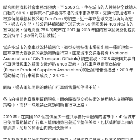
聯合國經濟和社會事務部預估，至 2050 年，住在城市的人數將佔全球總人
口數的 68 %，使得原本已經擁擠不堪的城市更為壅塞，交通也更加堵塞。
根據荷蘭導航科技公司 TomTom 的調查，近十年來全球交通狀況每況愈
下。過去八年間，該公司持續追蹤全球五大洲 56 個國家共 403 座城市的
塞車狀況，發現將近 75% 的城市在 2017 至 2018 年間的塞車狀況惡化或與
之前持平 (可取得的最新數據)。
當許多城市的塞車狀況持續惡化，微型交通技術市場卻出現一種新現象－
因塞車而大受歡迎的電動輔助自行車。國家城市交通委員會 (National
Association of City Transport Officials) 調查發現，2018 年美國共享自
行車與滑板車的騎乘次數超過 8400 萬趟。自行車產品供應商協會
(Bicycle Product Suppliers Association)的出貨報告也指出，2019 年
電動輔助自行車銷售成長了 24.7%。
同時，過去兩年同期的傳統自行車銷售量卻停滯不前。
各市府機關也察覺到這個現象，開始將微型交通技術的使用納入交通運輸
策略中，而非一昧地禁止電動輔助自行車上路。
2019 年，在美國 192 個提供至少一種共享自行車服務的城市中，41 個城市
已使用電動輔助自行車。這個趨勢已蔓延至整個美國，包括威斯康辛州的
麥迪遜、加州的舊金山與德州沃斯堡。
許多都會區也開始限制汽車進入街道，以舒緩交通壅塞。以著名的單車城