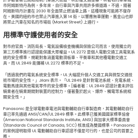
市阿姆斯特丹為例，多年來，自行車與汽車共用許多條道路。不過，隨著
阿姆斯特丹計畫在 2030 年全面禁止燃油車上路，這種現象可能將不復存
在。美國的紐約市也禁止汽車進入第 14 街，以響應無車運動，舊金山也即
將禁止汽車在知名的市場街 (Market Street) 上通行。
用標準守護使用者的安全
對市府官員、消防局長、電氣設備檢查機構與保險公司而言，使用獨立的
第三方標準進行認證能保護大眾權益。UL 2272 是個人電動交通工具電氣系
統的安全標準，規範對象涵蓋電動滑板車、平衡車和其他種電動交通工
具，而 UL 2849 能彌補 UL 2272 標準的不足。
「透過我們的電氣系統安全標準，UL 大幅提升個人交通工具與微型交通技
術市場的安全性，」Jilani 表示。「UL 2849 是針對電池系統、充電系統、
電動馬達與其他電氣零件的安全標準。[編者著：UL 2849 認證計畫未評估
騎乘者在騎乘期間對裝置的控制力，僅著重於起火、爆炸、觸電等系統相
關安全性。」
Panasonic 是全球電動車電池與電動輔助自行車製造商，其電動輔助自行
車已率先通過 ANSI/CAN/UL 2849 標準。此標準已獲美國國家標準協會
(American National Standards Institute, ANSI) 與加拿大標準委員會
(Standards Council of Canada, SCC) 核准成為雙國標準。Panasonic
的案例證明取得 UL 電動輔助自行車認證不僅是可行的，也是公司的首要之
務。