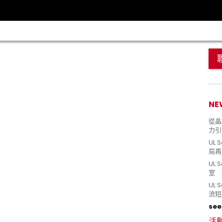
NE
從晶片
力引
UL 
局再
UL 
室 
UL
流短
see 
活