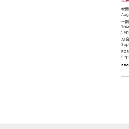
智慧
Aug
一期
Tai
Sep
AI
Sep
PC
Sep
see 