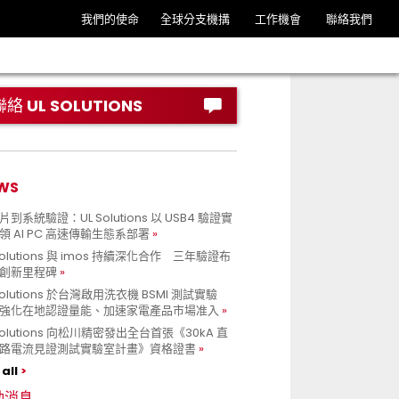
我們的使命
全球分支機搆
工作機會
聯絡我們
聯絡 UL SOLUTIONS
WS
到系統驗證：UL Solutions 以 USB4 驗證實
領 AI PC 高速傳輸生態系部署
Solutions 與 imos 持續深化合作 三年驗證布
創新里程碑
Solutions 於台灣啟用洗衣機 BSMI 測試實驗
強化在地認證量能、加速家電產品市場准入
 Solutions 向松川精密發出全台首張《30kA 直
路電流見證測試實驗室計畫》資格證書
all
動消息