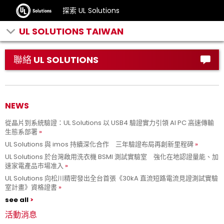
探索 UL Solutions
UL SOLUTIONS TAIWAN
聯絡 UL SOLUTIONS
NEWS
從晶片到系統驗證：UL Solutions 以 USB4 驗證實力引領 AI PC 高速傳輸
生態系部署
UL Solutions 與 imos 持續深化合作 三年驗證布局再創新里程碑
UL Solutions 於台灣啟用洗衣機 BSMI 測試實驗室 強化在地認證量能、加
速家電產品市場准入
UL Solutions 向松川精密發出全台首張《30kA 直流短路電流見證測試實驗
室計畫》資格證書
see all
活動消息