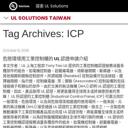
探索 UL Solutions
UL SOLUTIONS TAIWAN
Tag Archives: ICP
October 8, 2018
危險環境用工業控制櫃的 UL 認證申請介紹
本文作者：UL 上海工程部 Tony Tao UL 提供的工業控制櫃認證服務涵蓋各
種部件的組合，如電機控制器、超載繼電器、熔斷器開關、斷路器，以及
其他相關和關聯控制部件。所謂相關 (Related) 控制設備可包括按鈕、選
擇器開關、指示燈、控制繼電器…等；關聯 (Associated) 控制設備則包括
接線端子和類似的部件。由於北美的執法機構 (AHJ) 認明 UL 認證的工業控
制櫃，因此，產品取得 UL 認證，將更能獲得全球買主或終端使用者的青
睞！ UL 所認證的工業控制櫃 (Industrial Control Panel, ICP) 可廣泛用於
一般環境、危險環境，以及與危險環境相連通的使用場所。一般來說，北
美的執法機構 (AHJ) 接受通過 UL 認證的工業控制櫃。換言之，一旦製造商
推動讓旗下工業控制櫃產品成功完成 UL 認證流程，將能廣獲全球買主或終
端使用者的青睞，以為控制盤櫃開創通往全球市場行銷的商機。 UL 提供的
工業控制櫃認證服務涵蓋各種部件的組合，如電機控制器、超載繼電器、
熔斷器開關、斷路器，以及其他相關和關聯控制部件。所謂相關