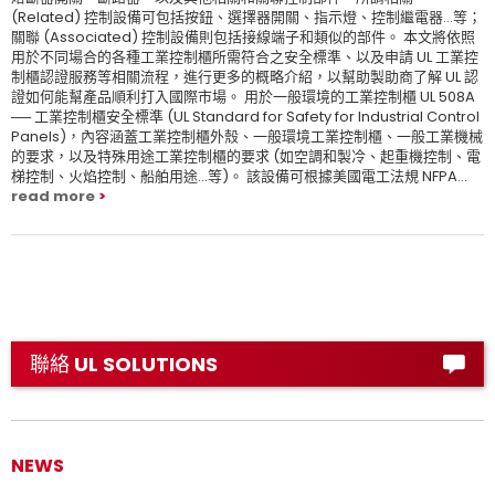
(Related) 控制設備可包括按鈕、選擇器開關、指示燈、控制繼電器…等；
關聯 (Associated) 控制設備則包括接線端子和類似的部件。 本文將依照
用於不同場合的各種工業控制櫃所需符合之安全標準、以及申請 UL 工業控
制櫃認證服務等相關流程，進行更多的概略介紹，以幫助製助商了解 UL 認
證如何能幫產品順利打入國際市場。 用於一般環境的工業控制櫃 UL 508A
── 工業控制櫃安全標準 (UL Standard for Safety for Industrial Control
Panels)，內容涵蓋工業控制櫃外殼、一般環境工業控制櫃、一般工業機械
的要求，以及特殊用途工業控制櫃的要求 (如空調和製冷、起重機控制、電
梯控制、火焰控制、船舶用途…等)。 該設備可根據美國電工法規 NFPA...
read more
聯絡 UL SOLUTIONS
NEWS