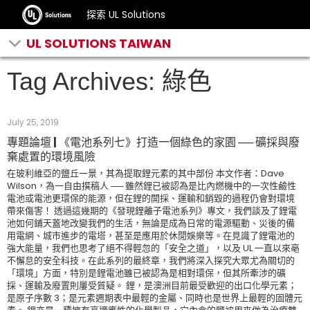
探索 UL Solutions
UL SOLUTIONS TAIWAN
Tag Archives: 綠色
July 25, 2019
專題論壇 | 《電池系列七》打造一個綠色的家園 ── 礦採與廢
棄處置的環境風險
在玻利維亞的鹽丘一景，其為提取鋰元素的其中部份 本文作者：Dave
Wilson，為一自由撰稿人 ── 雖然鋰已被認為是比內燃機中的一次性鹼性
電池或電池更環保的能源，但在鋰的開採、運輸和銷毀的過程仍會對環境
帶來傷害！ 透過這幾期的《發現鋰離子電池系列》專文，我們談及了鋰電
池如何鋪天蓋地改變我們的生活，無論是成為日常的電源驅動、災後的備
用電網、城市進步的電塔，甚至是應用於休閒娛樂等。在見識了鋰電池的
強大能量，我們也思考了絕不得輕忽的「安全之道」，以及 UL 一直以來亳
不懈怠的安全科技。在此系列的最終章，我們將深入探究大眾尤為關切的
「環境」方面，特別是鋰電池雖已被認為是相對環保，但其所牽涉的礦
採、運輸及廢置則屢受質疑。 鋰，是澳洲目前最受歡迎的出口化學元素；
是原子序數 3；是元素週期表中最輕的金屬、同時也是世界上最輕的固體元