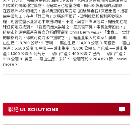
素。 鋰亦是一種擁有高適應性的化學製品，它內含的鹽被用來做為治療雙
相障礙的情緒穩定藥物，而鋰本身也會當成鐵、鋼和鋁製程時的添加劑。
在西澳洲以外的地方，會以典型的採礦方法 (如破碎岩石) 來產出鋰，接著
由中國加工；在有「鋰三角」之稱的阿根廷、玻利維亞和智利所發現的
鋰，則會從鹽水蒸發池中來提取鋰。 不過，與普世看法迥異，鋰是能在地
球任何地方找到。 「對鋰的最大誤解之一是其很罕見。事實並非如此，」
紐約市能源金屬產業獨立分析師暨顧問 Chris Berry 指出。「事實上，當鋰
的價格夠高，你就可從海水中提取它。」 鋰產量最大的國家 1. 澳洲 ── 礦
山生產：18,700 公噸* 2. 智利 ── 礦山生產：14,100 公噸 3. 阿根廷 ── 礦山
生產：5,500 公噸 4. 中國 ── 礦山生產：3,000 公噸 5. 辛巴威 ── 礦山生
產：1,000 公噸 6. 葡萄牙 ── 礦山生產：400 公噸 7. 巴西 ── 礦山生產：
200 公噸 8 . 美國 ── 礦山生產：未知 *一公噸等於 2,204.623 磅...
read
more
聯絡 UL SOLUTIONS