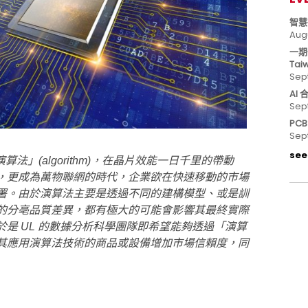
智慧
Aug
一期
Tai
Sep
AI
Sep
PC
Sep
see 
算法」(algorithm)，在晶片效能一日千里的帶動
，更成為萬物聯網的時代，企業欲在快速移動的市場
署。由於演算法主要是透過不同的建構模型、或是訓
的分亳品質差異，都有極大的可能會影響其最終實際
是 UL 的數據分析科學團隊即希望能夠透過「演算
其應用演算法技術的商品或設備增加市場信賴度，同