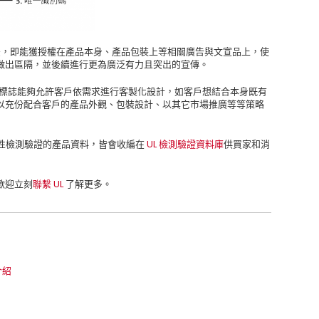
估後，即能獲授權在產品本身、產品包裝上等相關廣告與文宣品上，使
做出區隔，並後續進行更為廣泛有力且突出的宣傳。
證標誌能夠允許客戶依需求進行客製化設計，如客戶想結合本身既有
以充份配合客戶的產品外觀、包裝設計、以其它市場推廣等等策略
再現性檢測驗證的產品資料，皆會收編在
UL 檢測驗證資料庫
供買家和消
歡迎立刻
聯繫 UL
了解更多。
介紹