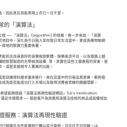
進，因此其在效能表現上亦已一日千里。
常的「演算法」
── 「演算法」(algorithm) 的發展。進一步來說，「演算
究項目中，演化為今日融入至你我日常生活當中，更成為萬物聯網
一席地的軟實力重要佈署。
更能抓住自身喜好的音樂撥放軟體、娛樂串流平台、以及道路上越
輔助智慧製造的光學檢測設備…等，其實在這些工藝進程的背後，皆
作，或甚至展現令人驚異的功能。
或是訓練資料樣本量來進行，故在這當中的分亳品質差異，都有極
並成為是否能成功打入市場以及取得消費者青睞的關鍵環節。
能夠透過「演算法再現性驗證標誌」(UL’s Verification
ducibility) 滿足市場需求 ── 幫助客戶為其應用演算法技術的商品或設備增加
告檢測驗證服務：演算法再現性驗證
的行銷廣告及性能聲明已難以區分真假，且往往不可信賴。UL