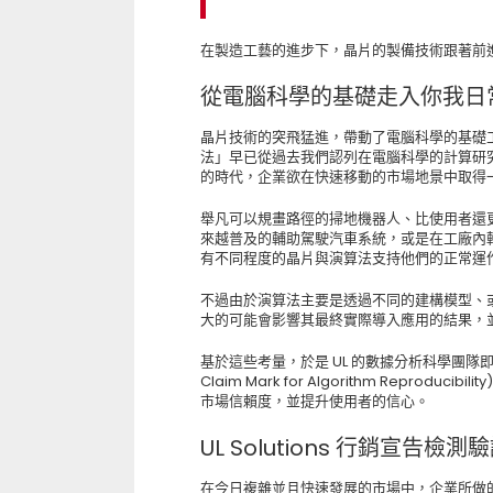
在製造工藝的進步下，晶片的製備技術跟著前
從電腦科學的基礎走入你我日
晶片技術的突飛猛進，帶動了電腦科學的基礎工程 
法」早已從過去我們認列在電腦科學的計算研
的時代，企業欲在快速移動的市場地景中取得
舉凡可以規畫路徑的掃地機器人、比使用者還
來越普及的輔助駕駛汽車系統，或是在工廠內
有不同程度的晶片與演算法支持他們的正常運
不過由於演算法主要是透過不同的建構模型、
大的可能會影響其最終實際導入應用的結果，
基於這些考量，於是 UL 的數據分析科學團隊即希望
Claim Mark for Algorithm Repro
市場信賴度，並提升使用者的信心。
UL Solutions 行銷宣
在今日複雜並且快速發展的市場中，企業所做