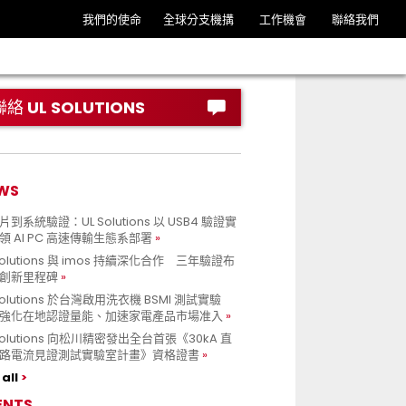
我們的使命
全球分支機搆
工作機會
聯絡我們
聯絡 UL SOLUTIONS
WS
到系統驗證：UL Solutions 以 USB4 驗證實
領 AI PC 高速傳輸生態系部署
Solutions 與 imos 持續深化合作 三年驗證布
創新里程碑
Solutions 於台灣啟用洗衣機 BSMI 測試實驗
強化在地認證量能、加速家電產品市場准入
 Solutions 向松川精密發出全台首張《30kA 直
路電流見證測試實驗室計畫》資格證書
all
ENTS