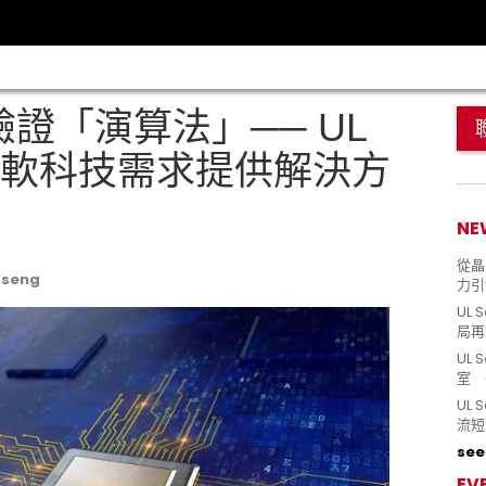
驗證「演算法」── UL
 為今日軟科技需求提供解決方
NE
從晶片
Tseng
力引
UL 
局再
UL 
室 
UL
流短
see 
EV