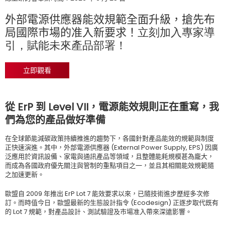
外部電源供應器能效規範全面升級，搶先布
局國際市場的准入新要求！
立刻加入專家導
引，賦能未來產品部署
！
立即觀看
從 ErP 到 Level VII，電源能效規則正在重寫，我
們為您的產品做好準備
在全球節能減碳政策持續推進的趨勢下，各國針對產品能效的規範與制度
正快速演進。其中，外部電源供應器 (External Power Supply, EPS) 因廣
泛應用於資訊設備、家電與通訊產品等領域，且整體能耗規模甚為龐大，
而成為各國政府優先關注與管制的重點項目之一，並且其相關能效規範隨
之加速更新。
歐盟自 2009 年推出 ErP Lot 7 能效要求以來，已隨技術進步歷經多次修
訂。而時值今日，歐盟最新的生態設計指令 (Ecodesign) 正逐步取代既有
的 Lot 7 規範，對產品設計、測試驗證及市場准入帶來深遠影響。