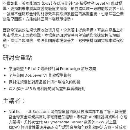
不僅如此，美國能源部 (DoE) 在此時此刻也正積極推動 Level VII 能效標
準，更預期未來將與歐盟規範逐步接軌，形成跨區域一致的能效要求。此
一發展不僅反映全球對能源效率與碳排放控管的高度重視，也意味著企業
需及早因應，方能維持國際市場競爭優勢。
面對全球能效法規快速收斂與升級，企業若未提前準備，可能在產品上市
與市場准入上面臨挑戰。本場主題研討會將可望協助您快速掌握法規脈
動，降低合規風險，並強化國際市場競爭力。歡迎安排時間完成本課程說
明。
研討會重點
掌握歐盟 ErP Lot 7 最新修訂與 Ecodesign 發展方向
了解美國 DoE Level VII 能效標準趨勢
探討法規變動對產品設計與市場准入的影響
深入解析 USB 線纜相應的測試重點與實務應用
主講者：
Nat Liu ── UL Solutions 消費醫療暨資訊科技事業部工程主管。具備豐
富全球安全法規與高功率電源產品經驗，專精於 AI 伺服器與資料中心電
力架構，尤其次世代 AI Hyperscale Server 電源(5.5kW 以上至
12kW) 與消費性電源產品的安全認證合規和全球能效解決方案。曾成功