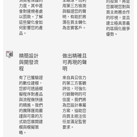
消費者保護的
主眼球。而利
的投資，將是
力度，其中甚
用第三方檢測
您展現您對與
會對違規者處
與驗證您的聲
買主商務合作
以罰款。了解
明，有助於將
的珍視，並且
這些變化會如
潛在買主轉化
建立極具意義
何影響您的產
為忠實客戶。
的區隔化競爭
品。
優勢。
精簡設計
做出精確且
與開發流
可再現的聲
程
明
有了已獲驗證
來自具公信力
的數位建模，
的第三方客觀
您即可透過模
評估，可強化
擬程序對產品
行銷聲明的可
與流程做快速
信度。我們將
的精進。我們
為您設計專屬
的團隊運用嚴
方案，協助您
謹與可靠的方
向買主挹注信
式助您展開建
任並滿足監管
模與模擬策
要求。
略。