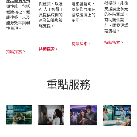
產品能滿足預
擬模型，能夠
與建築、以及
境影響聲明，
期性能，包括
支援廣泛多元
AI 人工智慧工
以使您展現在
健康福祉、健
的進階測試，
具提供深刻的
循環經濟上的
康建築，以及
有助簡化設
產業知識與策
承諾。
能源效率與韌
計、開發與認
略支援。
性表現。
證流程。
持續探索
>
持續探索
>
持續探索
>
持續探索
>
重點服務