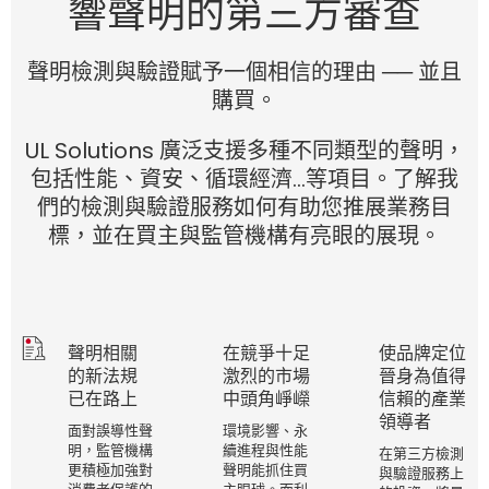
響聲明的第三方審查
聲明檢測與驗證賦予一個相信的理由 ── 並且
購買。
UL Solutions 廣泛支援多種不同類型的聲明，
包括性能、資安、循環經濟…等項目。了解我
們的檢測與驗證服務如何有助您推展業務目
標，並在買主與監管機構有亮眼的展現。
聲明相關
在競爭十足
使品牌定位
的新法規
激烈的市場
晉身為值得
已在路上
中頭角崢嶸
信賴的產業
領導者
面對誤導性聲
環境影響、永
明，監管機構
續進程與性能
在第三方檢測
更積極加強對
聲明能抓住買
與驗證服務上