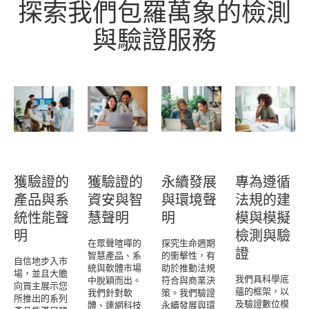
探索我們包羅萬象的檢測
與驗證服務
獲驗證的
獲驗證的
永續發展
專為遵循
產品與系
資安與智
與環境聲
法規的建
統性能聲
慧聲明
明
模與模擬
明
檢測與驗
在眾聲喧嘩的
探究生命週期
證
智慧產品、系
的衝擊性，有
自信地步入市
統與軟體市場
助於推動法規
場，並且大膽
我們具科學底
中脫穎而出。
符合與商業決
向買主展示您
蘊的框架，以
我們針對軟
策。我們驗證
所推出的系列
及驗證數位模
體、連網科技
永續發展與環