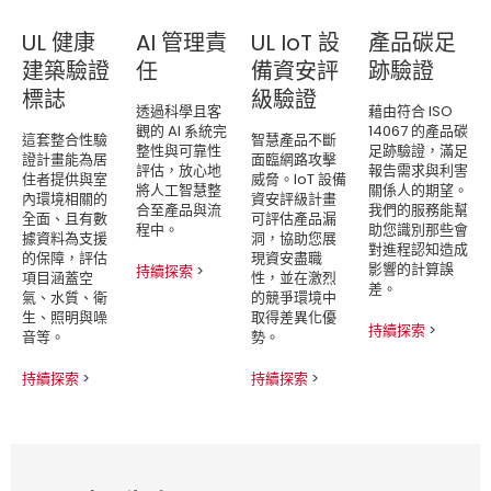
UL 健康
AI 管理責
UL IoT 設
產品碳足
建築驗證
任
備資安評
跡驗證
標誌
級驗證
透過科學且客
藉由符合 ISO
觀的 AI 系統完
14067 的產品碳
這套整合性驗
智慧產品不斷
整性與可靠性
足跡驗證，滿足
證計畫能為居
面臨網路攻擊
評估，放心地
報告需求與利害
住者提供與室
威脅。IoT 設備
將人工智慧整
關係人的期望。
內環境相關的
資安評級計畫
合至產品與流
我們的服務能幫
全面、且有數
可評估產品漏
程中。
助您識別那些會
據資料為支援
洞，協助您展
對進程認知造成
的保障，評估
現資安盡職
影響的計算誤
持續探索
>
項目涵蓋空
性，並在激烈
差。
氣、水質、衛
的競爭環境中
生、照明與噪
取得差異化優
持續探索
>
音等。
勢。
持續探索
>
持續探索
>