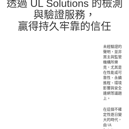
透過 UL Solutions 的檢測
與驗證服務，
贏得持久牢靠的信任
未經驗證的
聲明，並非
買主與監管
機構所樂
見，尤其是
在性能或可
靠性、永續
進程、環境
影響與安全
連網等議題
上。
在這個不確
定性逐日變
大的時代，
由 UL