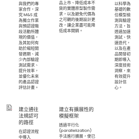
品上市、降低成本不
與我們的專
以科學為
貲的實體原型製作需
家合作，深
基礎的數
求，以及避免代價為
究 M&S 成
位模型檢
之可觀的後期設計更
為獨立作業
測與驗證
改，讓企業盡可能降
與預認證階
方法，旨
低成本開銷。
段活動所體
透過加速
現的價值，
測試、快
及其如何有
速迭代，
助於縮短開
以及在產
發週期、減
品開發初
少內部驗證
期即導入
測試需求、
深度技術
提升效率，
洞察，來
並優化未來
有效提升
的產品認證
設計信
評估計畫。
心。
建立通往
建立有擴展性的
法規認可
模擬框架
的路徑
透過平行化
(parallelization)
在認證流程
手法進行擴展，使已
中導入