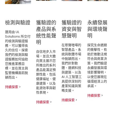
檢測與驗證
獲驗證的
獲驗證的
永續發展
產品與系
資安與智
與環境聲
運用由 UL
統性能聲
慧聲明
明
Solutions 所交付
的檢測與驗證服
明
在眾聲喧嘩的
探究生命週期
務，可以獲得長
智慧產品、系
的衝擊性，有
久的信任。探索
自信地步入市
統與軟體市場
助於推動法規
我們的檢測與驗
場，並且大膽
中脫穎而出。
符合與商業決
證服務如何協助
向買主展示您
我們針對軟
策。我們驗證
您推進業務目
所推出的系列
體、連網科技
永續發展與環
標，並在買主與
產品能滿足預
與建築、以及
境影響聲明，
監管機構面前脫
期性能，包括
AI 人工智慧工
以使您展現在
穎而出。
健康福祉、健
具提供深刻的
循環經濟上的
康建築，以及
產業知識與策
承諾。
持續探索
>
能源效率與韌
略支援。
性表現。
持續探索
>
持續探索
>
持續探索
>