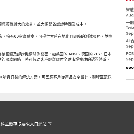
智慧
Aug
一期
可讓您獲得最大的效益，並大幅節省認證時間及成本。
Tai
Sep
國家，擁有60家實驗室，可提供客戶在地化且即時的測試服務，並準
AI
Sep
PC
核團體及認證機構關係緊密，如美國的 ANSI、德國的 ZLS、日本
Sep
遍佈全球的服務網絡，將可協助客戶輕鬆應付全球市場複雜的認證體系，
see 
 UL量身訂製的解決方案，可因應客戶從產品安全設計、製程至配送
資料主體存取要求入口網站