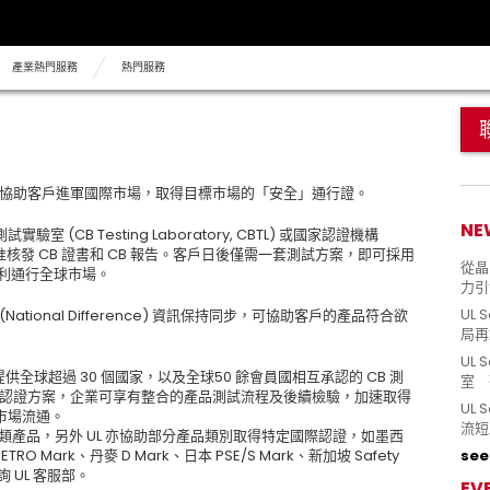
產業熱門服務
熱門服務
方案，可協助客戶進軍國際市場，取得目標市場的「安全」通行證。
NE
驗室 (CB Testing Laboratory, CBTL) 或國家認證機構
 NCB) ，並獲准核發 CB 證書和 CB 報告。客戶日後僅需一套測試方案，即可採用
從晶片
，順利通行全球市場。
力引
UL 
ational Difference) 資訊保持同步，可協助客戶的產品符合欲
局再
UL 
提供全球超過 30 個國家，以及全球50 餘會員國相互承認的 CB 測
室 
的全球認證方案，企業可享有整合的產品測試流程及後續檢驗，加速取得
UL
市場流通。
流短
類產品，另外 UL 亦協助部分產品類別取得特定國際認證，如墨西
ETRO Mark、丹麥 D Mark、日本 PSE/S Mark、新加坡 Safety
see 
詢 UL 客服部。
EV