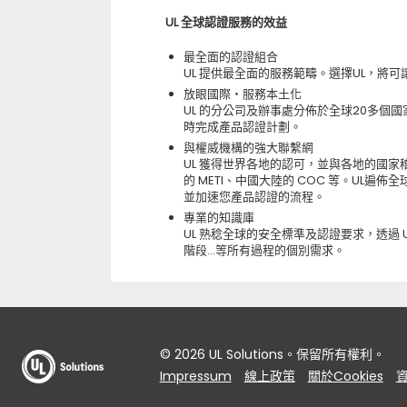
UL 全球認證服務的效益
最全面的認證組合
UL 提供最全面的服務範疇。選擇UL，將
放眼國際‧服務本土化
UL 的分公司及辦事處分佈於全球20多個
時完成產品認證計劃。
與權威機構的強大聯繫網
UL 獲得世界各地的認可，並與各地的國家稽
的 METI、中國大陸的 COC 等。UL
並加速您產品認證的流程。
專業的知識庫
UL 熟稔全球的安全標準及認證要求，透過
階段…等所有過程的個別需求。
© 2026 UL Solutions。保留所有權利。
Impressum
線上政策
關於Cookies