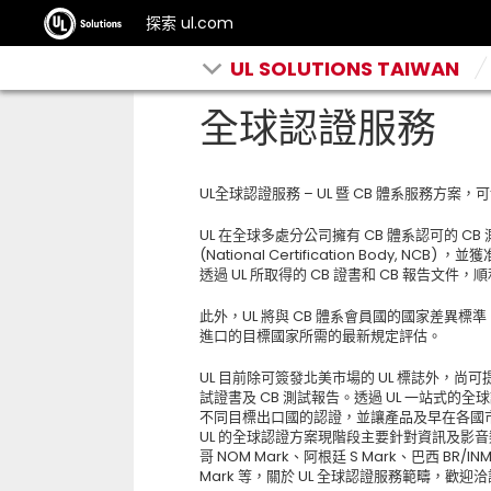
探索 ul.com
UL SOLUTIONS TAIWAN
全球認證服務
UL全球認證服務 – UL 暨 CB 體系服務
UL 在全球多處分公司擁有 CB 體系認可的 CB 測試實
(National Certification Body,
透過 UL 所取得的 CB 證書和 CB 報告文件
此外，UL 將與 CB 體系會員國的國家差異標準 (N
進口的目標國家所需的最新規定評估。
UL 目前除可簽發北美市場的 UL 標誌外，尚可
試證書及 CB 測試報告。透過 UL 一站式
不同目標出口國的認證，並讓產品及早在各國
UL 的全球認證方案現階段主要針對資訊及影音
哥 NOM Mark、阿根廷 S Mark、巴西 BR/INM
Mark 等，關於 UL 全球認證服務範疇，歡迎洽