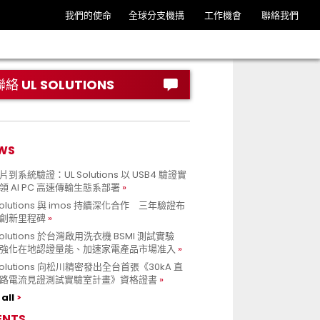
我們的使命
全球分支機搆
工作機會
聯絡我們
聯絡 UL SOLUTIONS
WS
到系統驗證：UL Solutions 以 USB4 驗證實
領 AI PC 高速傳輸生態系部署
Solutions 與 imos 持續深化合作 三年驗證布
創新里程碑
Solutions 於台灣啟用洗衣機 BSMI 測試實驗
強化在地認證量能、加速家電產品市場准入
 Solutions 向松川精密發出全台首張《30kA 直
路電流見證測試實驗室計畫》資格證書
all
ENTS