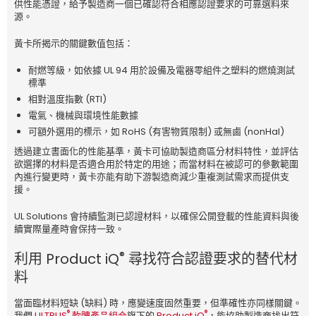
供性能憑證，給予製造商一個已確認符合相應認證要求的可靠選料來
源。
黃卡所揭示的關鍵數值包括：
耐燃等級，如依據 UL 94 用於設備及電器零組件之塑料的燃燒測試
標準
相對溫度指數 (RTI)
電氣、機械與環境性能數據
可額外選用的標示，如 RoHS (有害物質限制) 或無鹵 (nonHal)
透過建立書面化的性能基準，黃卡可協助製造商區分材料特性，並評估
欲選擇的材料是否適合用於特定的用途；而當材料在被認可的參數範圍
內進行變更時，黃卡亦能有助下游製造商減少重複測試需求而提供支
援。
UL Solutions 會持續監測已認證材料，以確保公開登載的性能資料與後
續實際量產時會保持一致。
®
利用 Product iQ
尋找符合認證要求的替代材
料
當面臨材料短缺 (缺料) 時，應變速度固然重要，但準確性亦同樣關鍵。
®
®
我們
ULTRUS
軟體產品組合
旗下的
Product iQ
，能協助製造商找出符