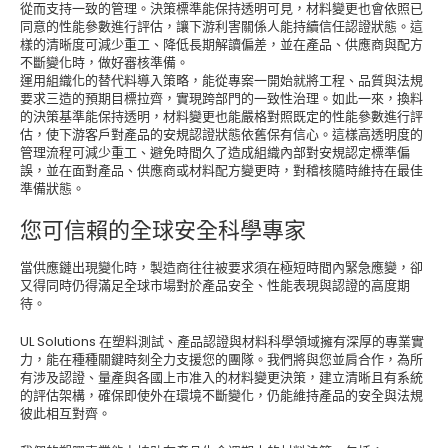
從而支持一致的管理。決策標準能保持透明可見，材料變更也會依照已
同意的性能參數進行評估，讓下游利害關係人能持續信任認證狀態。這
樣的清晰度可減少重工、降低長期解讀偏差，並在產品、供應商與配方
不斷變化時，做好審核準備。
運用組織化的替代料導入策略，能從專案一開始就將工程、品質與法規
要求三造的預期目標拉齊，實現跨部門的一致性治理。如此一來，換料
的決策基準能保持透明，材料變更也能嚴格對照既定的性能參數進行評
估，使下游客戶對產品的安規認證狀態依舊保有信心。這樣高透明度的
管理流程可減少重工、避免時間久了造成組織內部對安規認定標準偏
誤，並在面對產品、供應商或材料配方變更時，對稽核隨時維持在最佳
準備狀態。
您可信賴的全球安全科學專家
當供應鏈出現變化時，製造商往往被要求須在極短時間內緊急應變，卻
又得同時仍得滿足全球市場對於產品安全、性能表現與認證的高度期
待。
UL Solutions 在塑料測試、產品認證與材料科學領域擁有深厚的專業實
力，能在種種關鍵時刻全力支援您的團隊。我們將與您並肩合作，為所
有涉及認證、量產與各國上市准入的材料變更決策，建立清晰且有系統
的評估架構，確保即使外在環境不斷變化，仍能維持產品的安全與法規
彼此相互對齊。