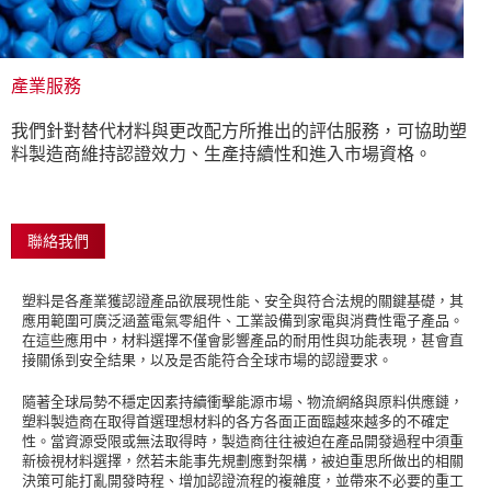
產業服務
我們針對替代材料與更改配方所推出的評估服務，可協助塑
料製造商維持認證效力、生產持續性和進入市場資格。
聯絡我們
塑料是各產業獲認證產品欲展現性能、安全與符合法規的關鍵基礎，其
應用範圍可廣泛涵蓋電氣零組件、工業設備到家電與消費性電子產品。
在這些應用中，材料選擇不僅會影響產品的耐用性與功能表現，甚會直
接關係到安全結果，以及是否能符合全球市場的認證要求。
隨著全球局勢不穩定因素持續衝擊能源市場、物流網絡與原料供應鏈，
塑料製造商在取得首選理想材料的各方各面正面臨越來越多的不確定
性。當資源受限或無法取得時，製造商往往被迫在產品開發過程中須重
新檢視材料選擇，然若未能事先規劃應對架構，被迫重思所做出的相關
決策可能打亂開發時程、增加認證流程的複雜度，並帶來不必要的重工