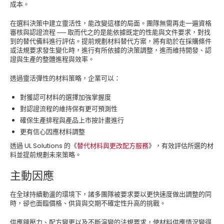
成本。
在選料決策中建立靈活性，能改變這樣的局面。團隊無需再走一遍資格
審核與認證流程 ── 取而代之的是能依據既定的性能與文件要求，對找
到的替代備料進行評估。提前規劃材料替代方案，將有助於在採購條件
或法規要求發生變化時，進行有所依據的決策調整，進而維持開發、認
證與生產的整體進程與效率。
透過靈活彈性的材料策略，企業可以：
對獲認可材料的選擇加強掌握度
對認證流程的維持保有更可預測性
確保生產排程與產品上市按計畫進行
更有信心因應材料調整
透過 UL Solutions 的《
替代材料與更改配方服務
》，有效評估所選的材
料並提前規劃未來策略。
主動因應
在全球持續動盪的環境下，諸多團隊被要求要以更快速度做出調整的同
時，卻也面臨價格、供貨與交期不確定性升高的挑戰。
供應鏈壓力、配方變更以及不斷演變的法規要求，使材料供應情況變得