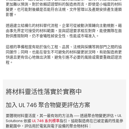
更加難以預測。對於依賴認證塑料的製造商而言，即使是小幅度的材料
變更，也可能對後續是否能符合法規、文件管理以及產期安排產生連鎖
影響。
透過建立結構化的材料替代流程，企業可從被動決策轉向主動規劃。藉
由事先界定可接受的材料範圍，並與認證要求相互對齊，能使團隊在面
對供應限制時，仍不會犧牲掉安全性、性能或市場准入。
這樣的準備程度有助於強化工程、品質、法規與採購等跨部門之間的協
同運作；同時，也能在發生不可避免的材料變更狀況時，有助製造商更
快速且更有信心地做出決策，避免引進不必要的風險或需要重啟認證流
程。
將材料靈活性落實於實務中
加入 UL 746 聚合物變更評估方案
要體現材料靈活度，其一最有效的方法為 ── 透過聚合物變更評估。UL
Solutions 依據
UL 746 系列標準
指引，協助製造商在已被定義的性能參
數範圍中，評估用於電氣與電子設備的聚合物材料：