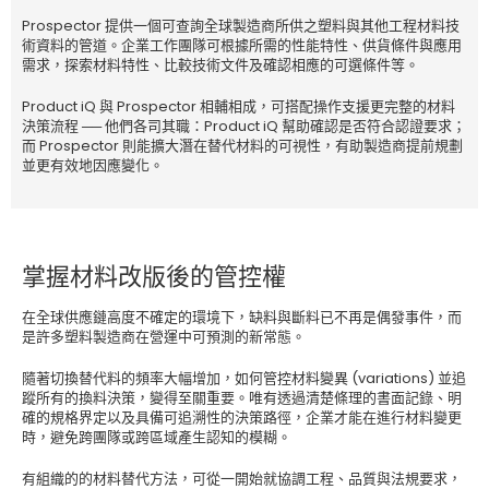
Prospector 提供一個可查詢全球製造商所供之塑料與其他工程材料技
術資料的管道。企業工作團隊可根據所需的性能特性、供貨條件與應用
需求，探索材料特性、比較技術文件及確認相應的可選條件等。
Product iQ 與 Prospector 相輔相成，可搭配操作支援更完整的材料
決策流程 ── 他們各司其職：Product iQ 幫助確認是否符合認證要求；
而 Prospector 則能擴大潛在替代材料的可視性，有助製造商提前規劃
並更有效地因應變化。
掌握材料改版後的管控權
在全球供應鏈高度不確定的環境下，缺料與斷料已不再是偶發事件，而
是許多塑料製造商在營運中可預測的新常態。
隨著切換替代料的頻率大幅增加，如何管控材料變異 (variations) 並追
蹤所有的換料決策，變得至關重要。唯有透過清楚條理的書面記錄、明
確的規格界定以及具備可追溯性的決策路徑，企業才能在進行材料變更
時，避免跨團隊或跨區域產生認知的模糊。
有組織的的材料替代方法，可從一開始就協調工程、品質與法規要求，