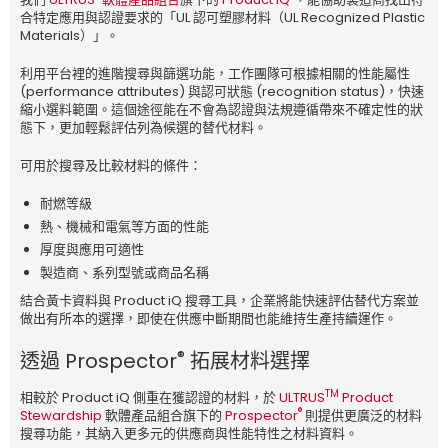
合特定應用與認證要求的「UL 認可塑膠材料（UL Recognized Plastic
Materials）」。
利用平台裡的進階搜尋與篩選功能，工作團隊可根據相關的性能屬性
(performance attributes) 與認可狀態 (recognition status)，快速
縮小選料範圍。這個途徑能在不會為認證與法規遵循帶來不確定性的狀
態下，更加輕鬆評估列為候選的替代材料。
可用於搜尋及比較材料的條件：
耐燃等級
熱、機械和電氣等方面的性能
厚度與應用可適性
製造商、系列型號或商品名稱
結合黃卡資料與 Product iQ 搜尋工具，企業將能快速評估替代方案並
做出有所本的選擇，即使在供應中斷期間也能維持生產持續運作。
®
透過 Prospector
拓展材料選擇
TM
相較於 Product iQ 側重在獲認證的材料，於
ULTRUS
Product
®
Stewardship
軟體產品組合旗下的
Prospector
則提供更廣泛的材料
搜尋功能，其納入更多元的供應商與性能特性之材料資料。