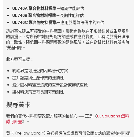
UL 746A 聚合物材料標準
－短期性能評估
UL 746B 聚合物材料標準
－長期性能評估
UL 746C 聚合物材料標準
－應用於電氣設備中的評估
透過事先建立可接受的材料範圍，製造商得以在不影響認證或生產規劃
的前提下，有所餘裕地應對配方調整或供應商變更。此有助於提升決策
的一致性、降低因材料問題導致的延誤風險，並在對替代材料有所需時
快速回應。
此方案可支援：
明確界定可接受的材料替代方案
提升認證與生產作業的連續性
減少因材料變更造成的重新設計或審核重啟
讓材料決策更有長期可預測性
搜尋黃卡
我們的替代材料與更改配方服務的最核心 ── 正是《
UL Solutions 塑料
認可計畫
》。
黃卡 (Yellow Card™) 為通過評估認證且可供公開查詢的聚合物材料提