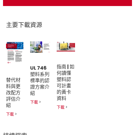
主要下載資源
指南 | 如
UL 746
何讀懂
塑料系列
塑料認
替代材
標準的認
可計畫
料與更
證方案介
的黃卡
改配方
紹
資料
評估介
下載
>
紹
下載
>
下載
>