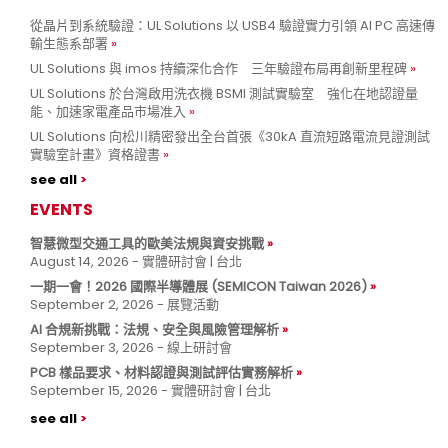
從晶片到系統驗證：UL Solutions 以 USB4 驗證實力引領 AI PC 高速傳
輸生態系部署
UL Solutions 與 imos 持續深化合作 三年驗證布局再創新里程碑
UL Solutions 於台灣啟用洗衣機 BSMI 測試實驗室 強化在地認證量
能、加速家電產品市場准入
UL Solutions 向松川精密發出全台首張《30kA 直流短路電流見證測試
實驗室計畫》資格證書
see all
EVENTS
智慧微型交通工具的歐美法規與資安挑戰
August 14, 2026 - 實體研討會 | 台北
一期一會！2026 國際半導體展 (SEMICON Taiwan 2026)
September 2, 2026 - 展覽活動
AI 合規新挑戰：法規、安全與風險管理解析
September 3, 2026 - 線上研討會
PCB 樣品要求、材料認證與測試評估實務解析
September 15, 2026 - 實體研討會 | 台北
see all