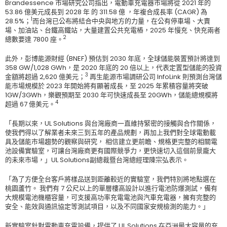
Brandessence 市場研究公司指出，電動車充電器市場將從 2021 年的
53.86 億美元成長到 2028 年 的 311.58 億 ，年複合成長率 (CAGR) 為
1
28.5%；
而台灣已公布將結合中央與地方的力量，在公有停車場、大賣
場、加油站、台鐵高鐵站，大量建置公共充電樁，2025 年慢充、快充兩者
2
總數要達 7800 座。
此外，彭博能源財經 (BNEF) 預估到 2030 年底，全球儲能裝置預計將達到
358 GW/1,028 GWh，是 2020 年底的 20 倍以上，代表定置型儲能的投資
3
金額將超過 2,620 億美元；
再生能源市場調研公司 InfoLink 則預測台灣儲
能市場規模於 2023 年開始將有顯著成長，至 2025 年累積容量將突破
1GW/3GWh，樂觀預期至 2030 年可快速成長至 20GWh，儲能總規模將
4
超過 67 億美元。
「長期以來，UL Solutions 與台灣廠商一直維持緊密的接觸與合作關係，
使我們得以了解業者未來三到五年的產品規劃，再加上我們對全球電動載
具及儲能市場趨勢的觀察與研究， 相信建立更前瞻、規格更完整的相關電
池設備實驗室，可讓台灣廠商更有國際競爭力，更快速切入這個前景龐大
的未來市場，」UL Solutions副總裁暨台灣總經理陳宗弘表示。
「為了方便全台客戶將樣品送到距離較近的實驗室，我們特別將地點選在
桃園蘆竹。 我們有 7 公尺以上的單層樓高設計以進行電池防爆測試，備有
大規模電池機櫃容量，可支援高功率充電電池與汽車充電器，擁有完整的
安全、能效與通訊協定等測試項目，以及不同國家安規檢測的能力。」
新實驗室針對電動車充電設備，提供了 UL Solutions 在亞洲最大容量的充