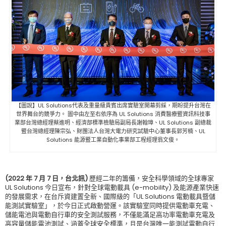
【圖說】UL Solutions代表及重量級貴賓出席實驗室開幕剪綵，期盼提升台灣在
世界舞台的競爭力。 圖中由左至右依序為 UL Solutions 消費醫療暨資訊科技事
業部台灣總經理蔡進明、經濟部標準檢驗局副局長謝翰璋、UL Solutions 副總裁
暨台灣總經理陳宗弘、財團法人台灣大電力研究試驗中心董事長郭芳楠、UL
Solutions 能源暨工業自動化事業部工程經理翁文俊。
(2022 年 7 月 7 日，台北訊)
歷經二年的籌備，安全科學領域的全球專家
UL Solutions 今日宣布，針對全球電動載具 (e-mobility) 及能源產業快速
的發展需求，在台斥資建置全新、國際級的「UL Solutions 電動載具暨儲
能測試實驗室」，於今日正式啟動營運。該實驗室同時提供電動車充電、
儲能電池與電動自行車的安全測試服務，不僅能滿足高功率電動車充電及
高容量儲能電池測試、涵蓋全球安全標準，且是台灣唯一能測試電動自行