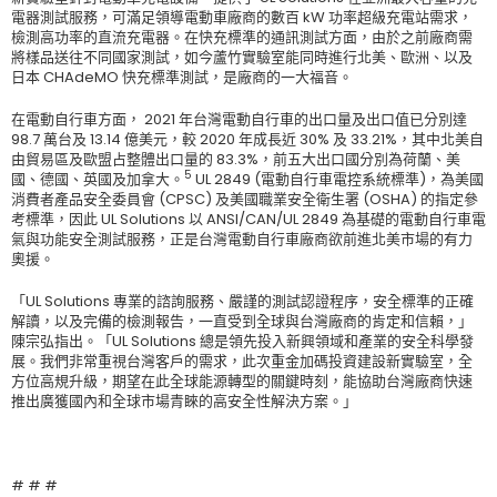
電器測試服務，可滿足領導電動車廠商的數百 kW 功率超級充電站需求，
檢測高功率的直流充電器。在快充標準的通訊測試方面，由於之前廠商需
將樣品送往不同國家測試，如今蘆竹實驗室能同時進行北美、歐洲、以及
日本 CHAdeMO 快充標準測試，是廠商的一大福音。
在電動自行車方面， 2021 年台灣電動自行車的出口量及出口值已分別達
98.7 萬台及 13.14 億美元，較 2020 年成長近 30% 及 33.21%，其中北美自
由貿易區及歐盟占整體出口量的 83.3%，前五大出口國分別為荷蘭、美
5
國、德國、英國及加拿大。
UL 2849 (電動自行車電控系統標準)，為美國
消費者產品安全委員會 (CPSC) 及美國職業安全衛生署 (OSHA) 的指定參
考標準，因此 UL Solutions 以 ANSI/CAN/UL 2849 為基礎的電動自行車電
氣與功能安全測試服務，正是台灣電動自行車廠商欲前進北美市場的有力
奧援。
「UL Solutions 專業的諮詢服務、嚴謹的測試認證程序，安全標準的正確
解讀，以及完備的檢測報告，一直受到全球與台灣廠商的肯定和信賴，」
陳宗弘指出。「UL Solutions 總是領先投入新興領域和產業的安全科學發
展。我們非常重視台灣客戶的需求，此次重金加碼投資建設新實驗室，全
方位高規升級，期望在此全球能源轉型的關鍵時刻，能協助台灣廠商快速
推出廣獲國內和全球市場青睞的高安全性解決方案。」
# # #