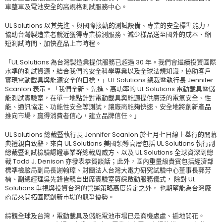
車整車及電池安全的高規格測試服務中心。
UL Solutions 以其先進、與國際接軌的測試設備、專業的安全標準能力，
協助台灣製造業者就近獲得專業檢測服務、減少樣品送至國外的成本、縮
短測試時間、加快產品上市時程。
「UL Solutions 為台灣製造業提供服務已超過 30 年。我們會繼續投資國際
水準的測試資源，結合我們的安全科學專業以及全球法規知識，協助客戶
實現電動載具與能源安全的目標，」UL Solutions 總裁暨執行長 Jennifer
Scanlon 表示。「我們全新、先進、高功率的 UL Solutions 電動載具暨儲
能測試實驗室，在單一地點針對電動載具與能源提供廣泛的電氣安全、性
能、通訊協定、功能性安全等測試，讓廠商能夠快速、安全地將創新產品
推向市場，贏得消費者信心，建立品牌信任。」
UL Solutions 總裁暨執行長 Jennifer Scanlon 於七月七日線上舉行的開幕
典禮親自致辭，來自 UL Solutions 美國領導高層包括 UL Solutions 執行副
總裁暨測試檢驗認證事業群總裁周威方、以及 UL Solutions 全球資深副總
裁 Todd J. Denison 亦發表恭賀談話；此外，國內重量級貴賓包括經濟部
標準檢驗局副局長謝翰璋、財團法人台灣大電力研究試驗中心董事長郭芳
楠、副總經理吳先鋒皆親自出席實驗室剪綵啟動服務儀式， 除對 UL
Solutions 重視與投資台灣的營運策略高度肯定之外， 也期望能為台灣廠
商帶來開拓國際創新市場的競爭優勢。
綜觀全球及台灣，電動載具及儲能電池市場已是商機處處、遍地開花。