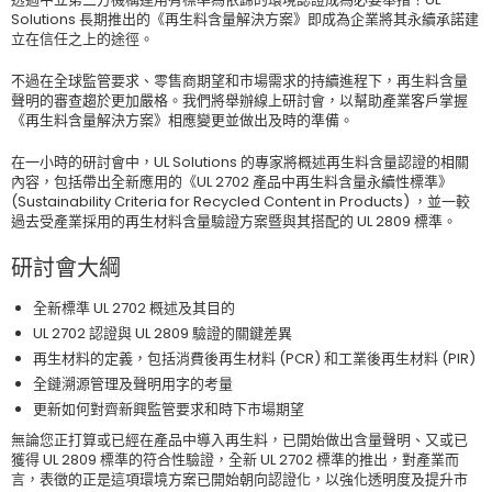
Solutions 長期推出的《再生料含量解決方案》即成為企業將其永續承諾建
立在信任之上的途徑。
不過在全球監管要求、零售商期望和市場需求的持續進程下，再生料含量
聲明的審查趨於更加嚴格。我們將舉辦線上研討會，以幫助產業客戶掌握
《再生料含量解決方案》相應變更並做出及時的準備。
在一小時的研討會中，UL Solutions 的專家將概述再生料含量認證的相關
內容，包括帶出全新應用的《UL 2702 產品中再生料含量永續性標準》
(Sustainability Criteria for Recycled Content in Products) ，並一較
過去受產業採用的再生材料含量驗證方案暨與其搭配的 UL 2809 標準。
研討會大綱
全新標準 UL 2702 概述及其目的
UL 2702 認證與 UL 2809 驗證的關鍵差異
再生材料的定義，包括消費後再生材料 (PCR) 和工業後再生材料 (PIR)
全鏈溯源管理及聲明用字的考量
更新如何對齊新興監管要求和時下市場期望
無論您正打算或已經在產品中導入再生料，已開始做出含量聲明、又或已
獲得 UL 2809 標準的符合性驗證，全新 UL 2702 標準的推出，對產業而
言，表徵的正是這項環境方案已開始朝向認證化，以強化透明度及提升市