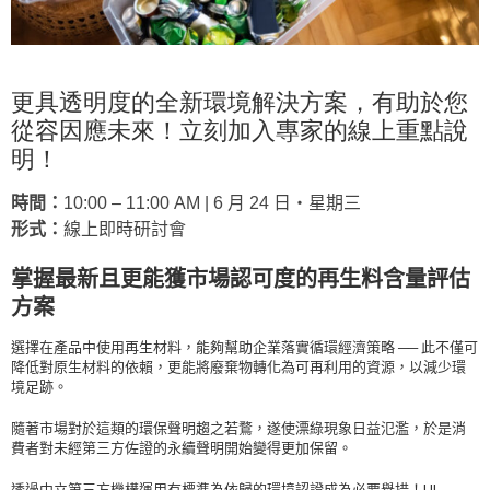
更具透明度的全新環境解決方案，有助於您
從容因應未來！立刻加入專家的線上重點說
明
！
時間：
10:00 – 11:00 AM | 6 月 24 日‧星期三
形式：
線上即時研討會
掌握最新且更能獲市場認可度的再生料含量評估
方案
選擇在產品中使用再生材料，能夠幫助企業落實循環經濟策略 ── 此不僅可
降低對原生材料的依賴，更能將廢棄物轉化為可再利用的資源，以減少環
境足跡。
隨著市場對於這類的環保聲明趨之若鶩，遂使漂綠現象日益氾濫，於是消
費者對未經第三方佐證的永續聲明開始變得更加保留。
透過中立第三方機構運用有標準為依歸的環境認證成為必要舉措！UL