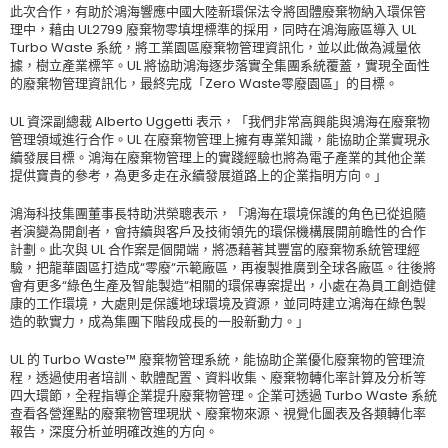
此次合作，有助於鴻海響應中國大陸新環保法令將固體廢棄物納入環保管
理中，藉由 UL2799 廢棄物零填埋標準的採用，同時在鴻海廠區導入 UL
Turbo Waste 系統，將工業園區廢棄物管理資訊化，並以此做為減量依
據，樹立產業標竿。UL 將協助鴻海逐步落實全集團系統覆蓋，實現全面性
的廢棄物管理資訊化，最終完成「Zero Waste零廢園區」的目標。
UL 資深副總裁 Alberto Uggetti 表示，「我們非常高興能與鴻海在廢棄物
管理領域進行合作。UL 在廢棄物管理上擁有專業知識，能協助企業實現永
續發展目標。鴻海在廢棄物管理上的實踐經驗也將為電子產業的其他企業
提供寶貴的參考，為更多走在永續發展道路上的企業指明方向。」
鴻海科技集團董事長特助洪榮聰表示，「鴻海在環境保護的角色已從追隨
者演變為開創者，會持續與客戶及技術領先的環保機構展開前瞻性的合作
計劃。此次與 UL 合作案是個開端，將憑藉著其豐富的廢棄物系統管理經
驗，把龍華園區打造成“零廢“示範廠區，再複製推廣到全球各廠區。往後將
會有更多“綠色生產及智能製造“相關的環保專案提出，小處在為員工創造健
康的工作環境，大處則是保護地球環境及資源，並同時建立鴻海在綠色製
造的軟實力，成為集團下階段成長的一股新動力。」
UL 的 Turbo Waste™ 廢棄物管理系統，能協助企業優化廢棄物的管理流
程，透過使用者培訓、軟體配置、資料收集、廢棄物轉化率計算及分析等
四大環節，全程指導企業提升廢棄物管理。企業可透過 Turbo Waste 系統
查看各營運點的廢棄物管理現狀、廢棄物來源、視覺化圖表及各類轉化率
報告，深度分析並明確改進的方向。