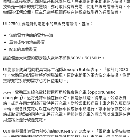
器和車載接收器之間的磁共振感應原理，將電傳輸到電動車輛的技術。該
技術是一個新的充電選項，亦可取代有線充電。使用無線充電設備時，不
需觸碰任何設備，車主只需將車輛停放在無線系統附近的適當位置。
UL 2750主要是針對電動車的無線充電設備，包括：
無線電力傳輸的電力來源
單個或多個地面裝置
配套的車載裝置
該設備最大電源的額定輸入電壓不超過600V，50/60Hz。
UL能源系統與電動載具首席工程師Joseph Bablo表示，「預計到2030
年，電動車的銷售量將超越燃油車，這對電動車的革命性充電技術，像是
無線充電系統的需求也將日益迫切。」
未來，電動車無線充電技術還可用於機會性充電 (opportunistic
charging)，這將允許車輛在停止時，像是停紅燈、得來速、公路收費
站，或是在固定路線行駛時進行充電。對於公車和送貨卡車之類的服務型
車輛，機會性充電可以在專門的停車位或停車點進行，讓車輛停靠在公車
站或取貨地點的同時也能進行充電。動態無線充電的概念可以讓車輛在專
用道路上邊行駛邊充電。
UL副總裁暨能源電力科技部總經理Jeff Smidt表示，「電動車市場持續擴
大，新的創新技術解決方案正推動基礎設施比以往更多元、快速的發展。