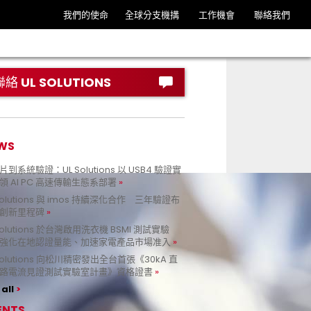
我們的使命
全球分支機搆
工作機會
聯絡我們
聯絡 UL SOLUTIONS
WS
到系統驗證：UL Solutions 以 USB4 驗證實
領 AI PC 高速傳輸生態系部署
Solutions 與 imos 持續深化合作 三年驗證布
創新里程碑
Solutions 於台灣啟用洗衣機 BSMI 測試實驗
強化在地認證量能、加速家電產品市場准入
 Solutions 向松川精密發出全台首張《30kA 直
路電流見證測試實驗室計畫》資格證書
all
ENTS