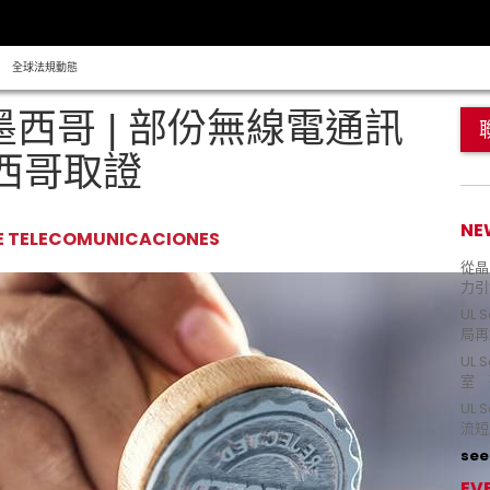
全球法規動態
墨西哥 | 部份無線電通訊
西哥取證
NE
DE TELECOMUNICACIONES
從晶片
力引
UL 
局再
UL 
室 
UL
流短
see 
EV