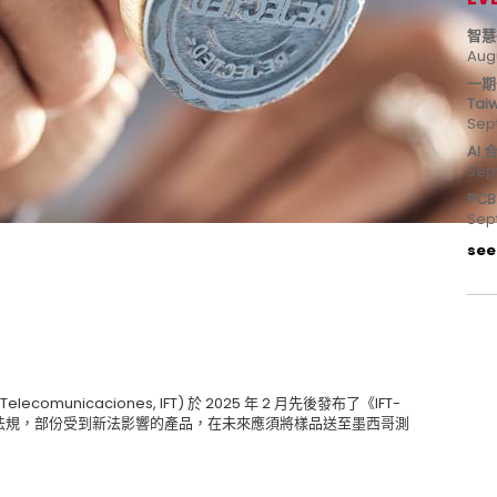
智慧
Aug
一期
Tai
Sep
AI
Sep
PC
Sep
see 
Telecomunicaciones, IFT) 於 2025 年 2 月先後發布了《IFT-
這兩項技術法規，部份受到新法影響的產品，在未來應須將樣品送至墨西哥測