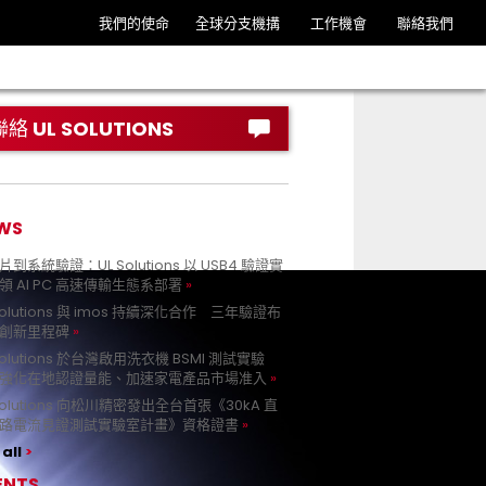
我們的使命
全球分支機搆
工作機會
聯絡我們
聯絡 UL SOLUTIONS
WS
到系統驗證：UL Solutions 以 USB4 驗證實
領 AI PC 高速傳輸生態系部署
Solutions 與 imos 持續深化合作 三年驗證布
創新里程碑
Solutions 於台灣啟用洗衣機 BSMI 測試實驗
強化在地認證量能、加速家電產品市場准入
 Solutions 向松川精密發出全台首張《30kA 直
路電流見證測試實驗室計畫》資格證書
all
ENTS