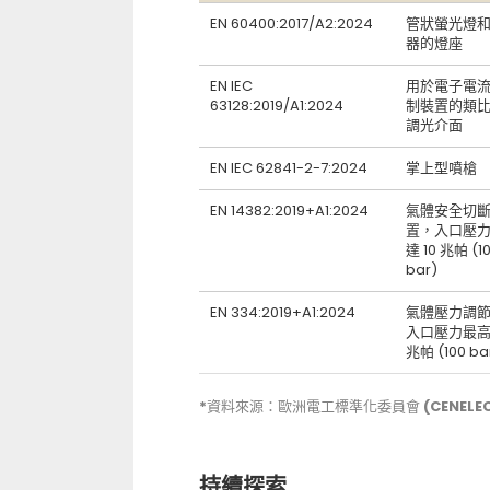
EN 60400:2017/A2:2024
管狀螢光燈
器的燈座
EN IEC
用於電子電
63128:2019/A1:2024
制裝置的類
調光介面
EN IEC 62841-2-7:2024
掌上型噴槍
EN 14382:2019+A1:2024
氣體安全切
置，入口壓
達 10 兆帕 (1
bar)
EN 334:2019+A1:2024
氣體壓力調
入口壓力最高達
兆帕 (100 ba
*資料來源：歐洲電工標準化委員會 (CENELEC
持續探索