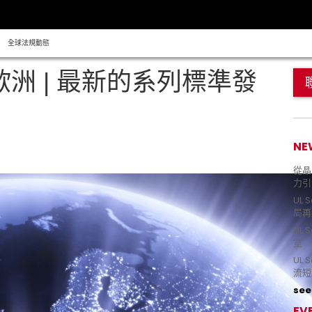
全球法規動態
歐洲 | 最新的系列標準發
NE
從晶片
力引
UL 
局再
UL 
室 
UL
流短
see 
EV