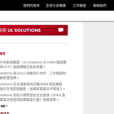
我們的使命
全球分支機搆
工作機會
聯絡我們
聯絡 UL SOLUTIONS
WS
到系統驗證：UL Solutions 以 USB4 驗證實
領 AI PC 高速傳輸生態系部署
Solutions 與 imos 持續深化合作 三年驗證布
創新里程碑
Solutions 於台灣啟用洗衣機 BSMI 測試實驗
強化在地認證量能、加速家電產品市場准入
 Solutions 向松川精密發出全台首張《30kA 直
路電流見證測試實驗室計畫》資格證書
all
ENTS