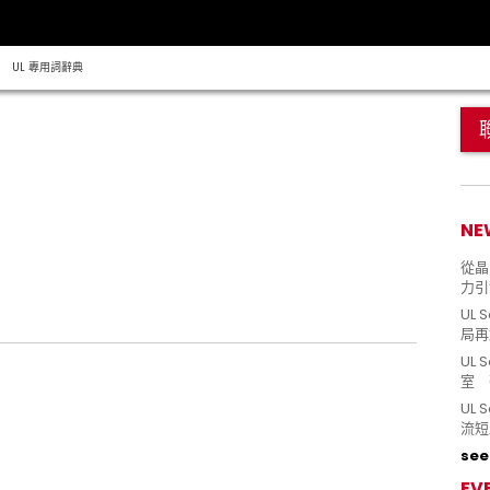
UL 專用詞辭典
。
NE
從晶片
力引
UL 
局再
UL 
室 
UL
流短
see 
EV