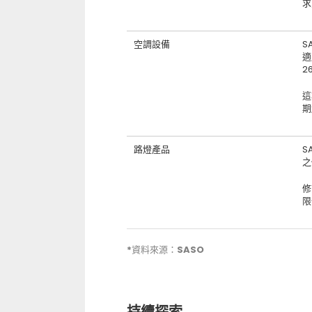
求
空調設備
S
適
2
這
期
路燈產品
S
之
修
限
*資料來源：SASO