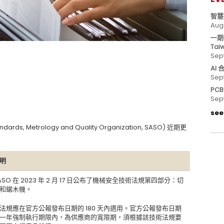
智慧
Aug
一期
Tai
Sep
AI
Sep
PC
Sep
see 
, Metrology and Quality Organization, SASO) 近期更
明
ASO 在 2023 年 2 月 17 日公布了機械安全技術法規第四部分：切
和鋸木機。
法規應在官方公報發布日期的 180 天內適用。官方公報發布日期
一年強制執行期限內，為供應商的寬限期，須根據該技術法規要