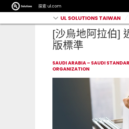
探索 ul.com
UL SOLUTIONS TAIWAN
[沙烏地阿拉伯]
版標準
SAUDI ARABIA – SAUDI STANDA
ORGANIZATION