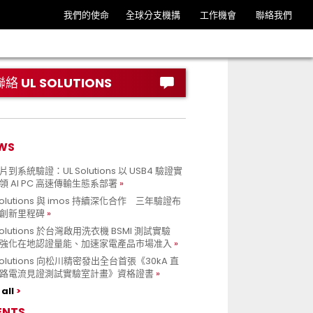
我們的使命
全球分支機搆
工作機會
聯絡我們
聯絡 UL SOLUTIONS
WS
到系統驗證：UL Solutions 以 USB4 驗證實
領 AI PC 高速傳輸生態系部署
Solutions 與 imos 持續深化合作 三年驗證布
創新里程碑
Solutions 於台灣啟用洗衣機 BSMI 測試實驗
強化在地認證量能、加速家電產品市場准入
 Solutions 向松川精密發出全台首張《30kA 直
路電流見證測試實驗室計畫》資格證書
all
ENTS