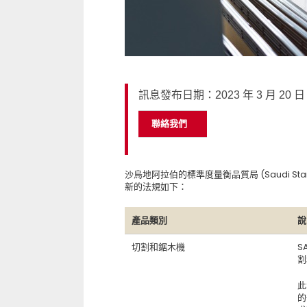
訊息發布日期：2023 年 3 月 20 日
聯絡我們
沙烏地阿拉伯的標準度量衡品質局 (Saudi Standards
新的法規如下：
產品類別
說
切割和鋸木機
S
割
此
的