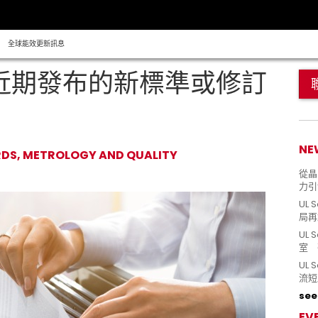
全球能效更新訊息
 近期發布的新標準或修訂
NE
RDS, METROLOGY AND QUALITY
從晶片
力引
UL 
局再
UL 
室 
UL
流短
see 
EV