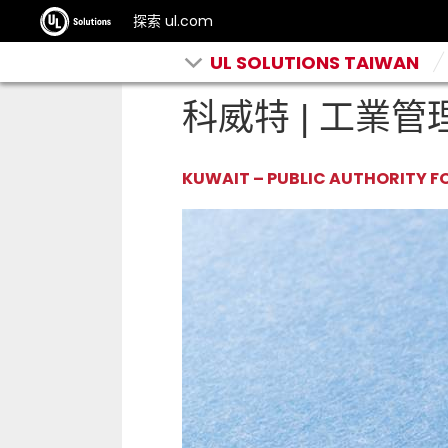
探索 ul.com
UL SOLUTIONS TAIWAN
科威特 | 工業
KUWAIT – PUBLIC AUTHORITY F