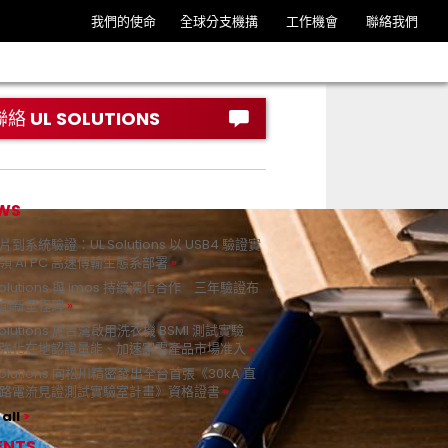
我們的使命
全球分支機搆
工作機會
聯絡我們
聯絡 UL SOLUTIONS
WS
到系統驗證：UL Solutions 以 USB4 驗證實
領 AI PC 高速傳輸生態系部署
Solutions 與 imos 持續深化合作 三年驗證布
創新里程碑
Solutions 於台灣啟用洗衣機 BSMI 測試實驗
強化在地認證量能、加速家電產品市場准入
 Solutions 向松川精密發出全台首張《30kA 直
路電流見證測試實驗室計畫》資格證書
all
ENTS