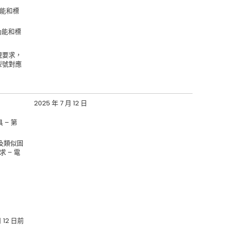
、功能和標
、功能和標
規要求，
型號對應
2025 年 7 月 12 日
具 – 第
家用及類似固
求 – 電
12 日前