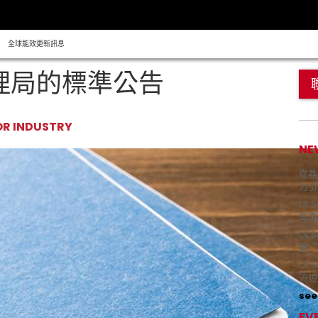
全球能效更新訊息
管理局的標準公告
OR INDUSTRY
NE
從晶片
力引
UL 
局再
UL 
室 
UL
流短
see 
EV