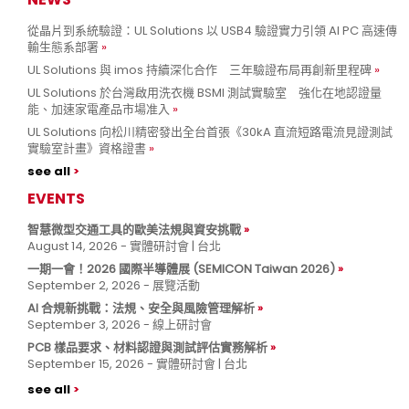
從晶片到系統驗證：UL Solutions 以 USB4 驗證實力引領 AI PC 高速傳
輸生態系部署
UL Solutions 與 imos 持續深化合作 三年驗證布局再創新里程碑
UL Solutions 於台灣啟用洗衣機 BSMI 測試實驗室 強化在地認證量
能、加速家電產品市場准入
UL Solutions 向松川精密發出全台首張《30kA 直流短路電流見證測試
實驗室計畫》資格證書
see all
EVENTS
智慧微型交通工具的歐美法規與資安挑戰
August 14, 2026 - 實體研討會 | 台北
一期一會！2026 國際半導體展 (SEMICON Taiwan 2026)
September 2, 2026 - 展覽活動
AI 合規新挑戰：法規、安全與風險管理解析
September 3, 2026 - 線上研討會
PCB 樣品要求、材料認證與測試評估實務解析
September 15, 2026 - 實體研討會 | 台北
see all