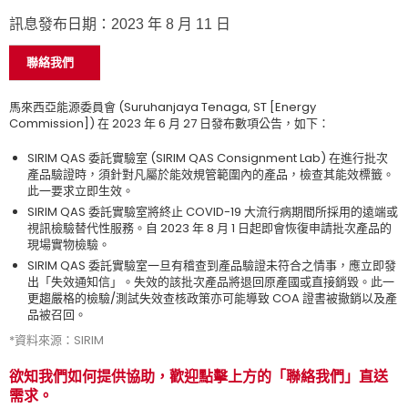
訊息發布日期：2023 年 8 月 11 日
聯絡我們
馬來西亞能源委員會 (Suruhanjaya Tenaga, ST [Energy
Commission]) 在 2023 年 6 月 27 日發布數項公告，如下：
SIRIM QAS 委託實驗室 (SIRIM QAS Consignment Lab) 在進行批次
產品驗證時，須針對凡屬於能效規管範圍內的產品，檢查其能效標籤。
此一要求立即生效。
SIRIM QAS 委託實驗室將終止 COVID-19 大流行病期間所採用的遠端或
視訊檢驗替代性服務。自 2023 年 8 月 1 日起即會恢復申請批次產品的
現場實物檢驗。
SIRIM QAS 委託實驗室一旦有稽查到產品驗證未符合之情事，應立即發
出「失效通知信」。失效的該批次產品將退回原產國或直接銷毀。此一
更趨嚴格的檢驗/測試失效查核政策亦可能導致 COA 證書被撤銷以及產
品被召回。
*資料來源：SIRIM
欲知我們如何提供協助，歡迎點擊上方的「聯絡我們」直送
需求。