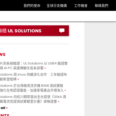
我們的使命
全球分支機搆
工作機會
聯絡我們
聯絡 UL SOLUTIONS
WS
到系統驗證：UL Solutions 以 USB4 驗證實
領 AI PC 高速傳輸生態系部署
Solutions 與 imos 持續深化合作 三年驗證布
創新里程碑
Solutions 於台灣啟用洗衣機 BSMI 測試實驗
強化在地認證量能、加速家電產品市場准入
 Solutions 向松川精密發出全台首張《30kA 直
路電流見證測試實驗室計畫》資格證書
all
ENTS