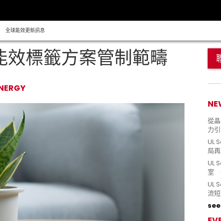
全球能效更新訊息
大能效標籤方案管制範疇
ENERGY
NE
從晶片
力引
UL 
局再
UL 
室 
UL
流短
see 
EV