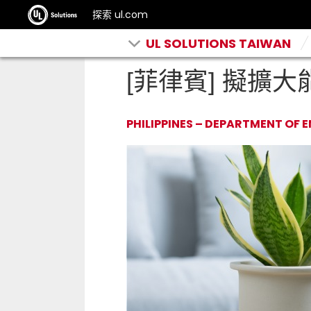
探索 ul.com
UL SOLUTIONS TAIWAN
[菲律賓] 擬擴
PHILIPPINES – DEPARTMENT OF 