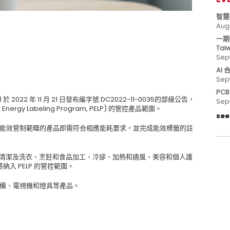
智慧
Aug
一期
Tai
Sep
AI
Sep
PC
E) 於 2022 年 11 月 21 日發布編字號 DC2022-11-0035的部級公告，
Sep
ergy Labeling Program, PELP) 的管控產品範圍。
see 
歸入能效管制範疇的產品即需符合相應能耗要求，並完成能效標籤的註
包括的清潔及洗衣、烹飪和食品加工、冷卻、加熱和通風、美容和個人護
納入 PELP 的管控範圍。
設備、電視機和燈具等產品。