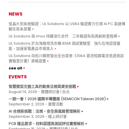
NEWS
從晶片到系統驗證：UL Solutions 以 USB4 驗證實力引領 AI PC 高速傳
輸生態系部署
UL Solutions 與 imos 持續深化合作 三年驗證布局再創新里程碑
UL Solutions 於台灣啟用洗衣機 BSMI 測試實驗室 強化在地認證量
能、加速家電產品市場准入
UL Solutions 向松川精密發出全台首張《30kA 直流短路電流見證測試
實驗室計畫》資格證書
see all
EVENTS
智慧微型交通工具的歐美法規與資安挑戰
August 14, 2026 - 實體研討會 | 台北
一期一會！2026 國際半導體展 (SEMICON Taiwan 2026)
September 2, 2026 - 展覽活動
AI 合規新挑戰：法規、安全與風險管理解析
September 3, 2026 - 線上研討會
PCB 樣品要求、材料認證與測試評估實務解析
September 15, 2026 - 實體研討會 | 台北