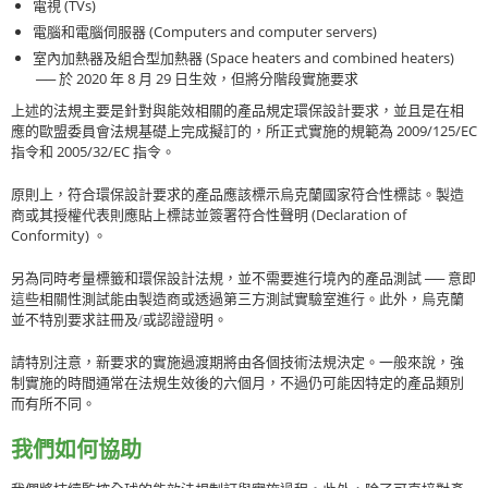
(TVs)
電視
(Computers and computer servers)
電腦和電腦伺服器
(Space heaters and combined heaters)
室內加熱器及組合型加熱器
──
2020
8
29
於
年
月
日生效，但將分階段實施要求
上述的法規主要是針對與能效相關的產品規定環保設計要求，並且是在相
2009/125/EC
應的歐盟委員會法規基礎上完成擬訂的，所正式實施的規範為
2005/32/EC
指令和
指令
。
原則上，符合環保設計要求的產品應該標示烏克蘭國家符合性標誌。製造
(Declaration of
商或其授權代表則應貼上標誌並簽署符合性聲明
Conformity)
。
另為同時考量標籤和環保設計法規，並不需要進行境內的產品測試 ── 意即
這些相關性測試能由製造商或透過第三方測試實驗室進行。此外，烏克蘭
並不特別要求註冊及/或認證證明。
請特別注意，新要求的實施過渡期將由各個技術法規決定。一般來說，強
制實施的時間通常在法規生效後的六個月，不過仍可能因特定的產品類別
而有所不同。
我們如何協助