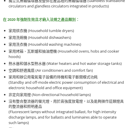
(Glandless standalone
獨立式無軸循環器及整併在產品裡的無軸循環器
circulators and glandless circulators integrated in products)
2020
在
年強制生效且才納入法規之產品類別：
(Household tumble dryers)
家用烘衣機
(Household dishwashers)
家用洗碗機
(Household washing machines)
家用洗衣機
(Household ovens, hobs and cooker
家用烤箱、瓦斯爐和抽油煙機
hoods)
(Water heaters and hot water storage tanks)
熱水器和儲水型熱水器
(Air conditioners and comfort fan)
空調和舒適風扇
家用和辦公用電氣電子設備的待機和電子斷開模式功耗
(Standby and off-mode electric power consumption of electrical and
electronic household and office equipment)
(Non-directional household lamps)
非定向家用燈
沒有整合整流器的螢光燈、用於高強度放電燈，以及能夠操作這類燈具
的整流器和照明產品
(Fluorescent lamps without integrated ballast, for high intensity
discharge lamps, and for ballasts and luminaires able to operate
such lamps)