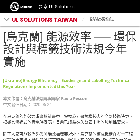
探索 UL Solutions
UL SOLUTIONS TAIWAN
全球能效更新訊息
[烏克蘭] 能源效率 ── 環保
設計與標籤技術法規今年
實施
[Ukraine] Energy Efficiency – Ecodesign and Labelling Technical
Regulations Implemented this Year
Paola Pesconi
本文作者：烏克蘭法規專案專家
2020-06-24
中文發佈日期：
在烏克蘭的能效要求實施計畫中，被視為計畫規模較大的全新技術法規，
根據其漸近式的實施時間表，目前已成為進入該國市場的強制性要求。
除了大家可能較為熟悉的能效標籤要求外，烏克蘭的權威機構在考量了環
2020
保設計要求後，針對諸多特定的產品類別，在
年生效了許多新的要