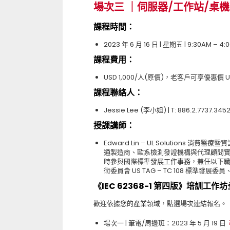
場次三
｜
伺服器/工作站/桌
課程時間：
2023
年
6
月
16
日
|
星期五
| 9:30AM – 4:
課程費用：
USD 1,000/
人
(
原價
)
，老客戶可享優惠價
U
課程聯絡人：
Jessie Lee (
李小姐
) | T: 886.2.7737.3452
授課講師：
Edward Lin – UL Solutions
消費醫療暨資
通製造商、歐系檢測發證機構與代理顧問
時參與國際標準發展工作事務，兼任以下
術委員會
US TAG – TC 108
標準發展委員
《
IEC 62368-1
第四版
》
培訓工作坊
歡迎依據您的產業領域，點選場次連結報名。
場次一 | 筆電
/
周邊班：
2023
年
5
月
19
日