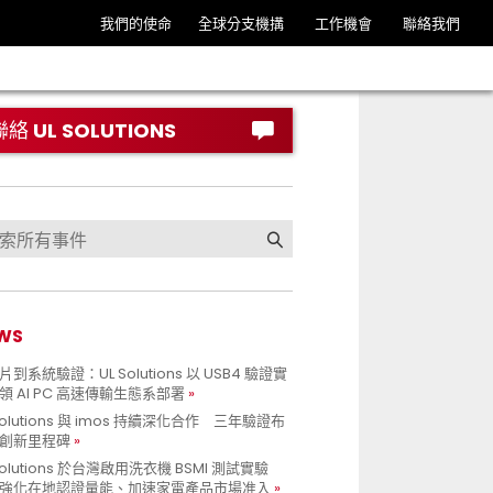
我們的使命
全球分支機搆
工作機會
聯絡我們
聯絡 UL SOLUTIONS
WS
到系統驗證：UL Solutions 以 USB4 驗證實
領 AI PC 高速傳輸生態系部署
Solutions 與 imos 持續深化合作 三年驗證布
創新里程碑
Solutions 於台灣啟用洗衣機 BSMI 測試實驗
強化在地認證量能、加速家電產品市場准入