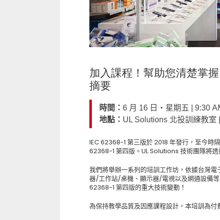
加入課程！幫助您清楚掌握
摘要
時間：
6 月 16 日‧星期五 | 9:30 AM
地點：
UL Solutions 北投訓練
IEC 62368-1
第三版於
2018
年發行，
至今
時
62368-1
第四版。
UL Solutions
技術團隊將透
我們將舉辦一系列的培訓工作坊，依據台灣電
器
/
工作站
/
桌機、顯示器
/
電視以及網通設備等
62368-1
第四版的重大技術變動！
為保持教學品質及因應課程設計，本培訓為付