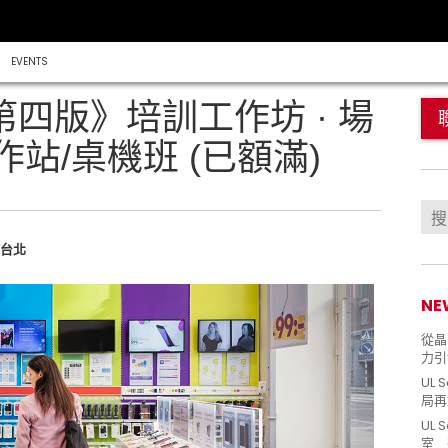
EVENTS
-1 第四版》培訓工作坊 · 場
工作站/桌機班 (已額滿)
| 台北
NE
從晶片
力引
UL 
局再
UL 
室 