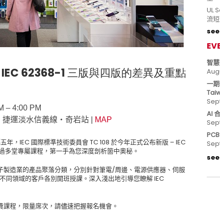
UL
流短
see 
EV
智慧
IEC 62368-1
三版與四版的差異及重點
Aug
一期
Tai
Sep
 – 4:00 PM
AI
教室 | 捷運淡水信義線‧奇岩站 |
MAP
Sep
PC
隔五年，
IEC
國際標準技術委員會
TC 108
於今年正式公布新版
– IEC
Sep
過多堂專屬課程，第一手為您深度剖析箇中奧秘。
see 
子製造業的產品聚落分類，分別針對筆電
/
周邊、電源供應器、伺服
不同領域的客戶各別
開班授課。深入淺出地引導您瞭解
IEC
費課程，限量席次，請儘速把握報名機會。