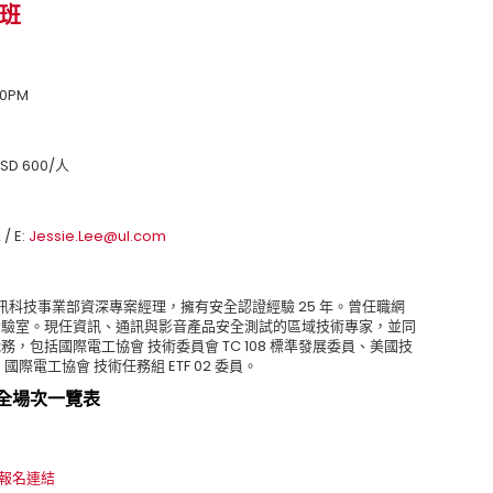
機班
00PM
SD 600/
人
 / E:
Jessie.Lee@ul.com
訊科技事業部資深專案經理
，
擁有安全認證經驗
25
年
。
曾任職網
實驗室。現任資訊、通訊與影音產品安全測試的區域技術專家，並同
職務，包括
國際電工協會
技術委員會
TC 108
標準發展委員、
美國技
、
國際電工協會
技術任務組
ETF 02
委員。
全場次一覽表
報名連結