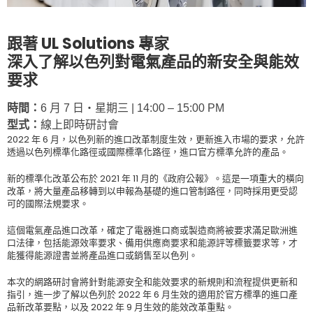
跟著
UL Solutions
專家
深入了解以色列對電氣產品的新安全與能效
要求
時間：
6 月 7 日‧星期三 | 14:00 – 15:00 PM
型式：
線上即時研討會
2022
年
6
月，以色列新的進口改革制度生效，更新進入市場的要求，允許
透過以色列標準化路徑或國際標準化路徑，進口官方標準允許的產品。
新的標準化改革公布於
2021
年
11
月的《政府公報》。這是一項重大的橫向
改革，將大量產品移轉到以申報為基礎的進口管制路徑，同時採用更受認
可的國際法規要求。
這個電氣產品進口改革，確定了電器進口商或製造商將被要求滿足歐洲進
口法律，包括能源效率要求、備用供應商要求和能源評等標籤要求等，才
能獲得能源證書並將產品進口或銷售至以色列。
本次的網路研討會將針對能源安全和能效要求的新規則和流程提供更新和
指引，進一步了解以色列於
2022
年
6
月生效的適用於官方標準的進口產
品新改革要點，以及
2022
年
9
月生效的能效改革重點。