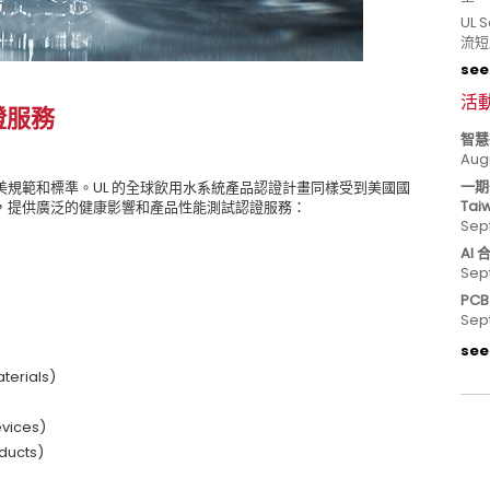
UL
流短
see 
活
證服務
智慧
Aug
一期
規範和標準。UL 的全球飲用水系統產品認證計畫同樣受到美國國
Tai
，提供廣泛的健康影響和產品性能測試認證服務：
Sep
AI
Sep
PC
Sep
see 
erials)
vices)
ducts)