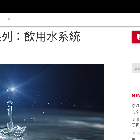
BLOG
系列：飲用水系統
NE
從晶片
力引
UL 
局再
UL 
室 