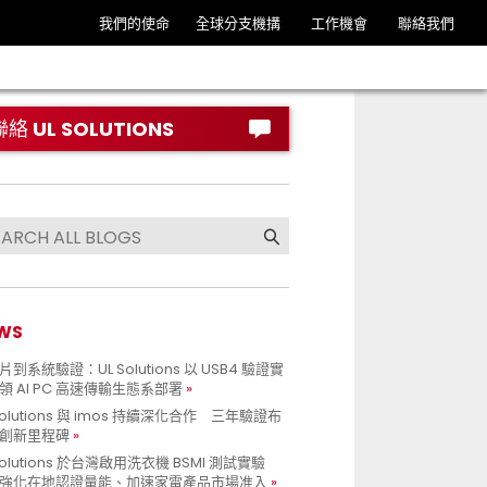
我們的使命
全球分支機搆
工作機會
聯絡我們
聯絡 UL SOLUTIONS
WS
到系統驗證：UL Solutions 以 USB4 驗證實
領 AI PC 高速傳輸生態系部署
Solutions 與 imos 持續深化合作 三年驗證布
創新里程碑
Solutions 於台灣啟用洗衣機 BSMI 測試實驗
強化在地認證量能、加速家電產品市場准入