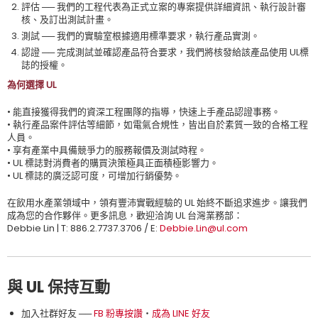
評估 ── 我們的工程代表為正式立案的專案提供詳細資訊、執行設計審
核、及訂出測試計畫。
測試 ── 我們的實驗室根據適用標準要求，執行產品實測。
認證 ── 完成測試並確認產品符合要求，我們將核發給該產品使用 UL標
誌的授權。
為何選擇 UL
• 能直接獲得我們的資深工程團隊的指導，快速上手產品認證事務。
• 執行產品案件評估等細節，如電氣合規性，皆出自於素質一致的合格工程
人員。
• 享有產業中具備競爭力的服務報價及測試時程。
• UL 標誌對消費者的購買決策極具正面積極影響力。
• UL 標誌的廣泛認可度，可增加行銷優勢。
在飲用水產業領域中，領有豐沛實戰經驗的 UL 始終不斷追求進步。讓我們
成為您的合作夥伴。更多訊息，歡迎洽詢 UL 台灣業務部：
Debbie Lin | T: 886.2.7737.3706 / E:
Debbie.Lin@ul.com
與 UL 保持互動
加入社群好友 ──
FB 粉專按讚
‧
成為 LINE 好友