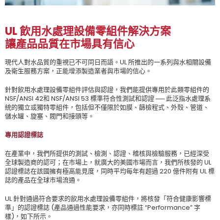
UL 飲用水處理設備零組件解決方案
讓產品品質在市場具有信心
現代人對水品質的重視已不可同日而語。UL 所推出的一系列與水相關設備
及衛生服務方案，正能增添製造業者與市場的信心。
針對飲用水處理設備零組件評估與認證，我們能提供專用於此類零組件的
NSF/ANSI 42和 NSF/ANSI 53 標準符合性測試和認證 ── 此泛指水處理系
統的獨立或獨特零組件，包括但不僅限於如膜、篩檢程式、外殼、管道、
儲水罐、旋塞、閥門和接頭等。
專用認證標誌
在產業中，我們所提供的測試、檢測、認證、稽核與檢驗服務，已經深受
全球製造商的認可；在市場上，就廣大的美國市場而言，我們所核發的 UL
認證標誌在該國擁有極高能見度，同時平均每年有超過 220 億件附有 UL 標
誌的產品在全球市場流通。
UL 針對通過符合要求的飲用水處理設備零組件，將核發「符合健康影響標
準」的認證標誌 (產品通過性能要求，亦同時標註 “Performance” 字
樣)，如下所示。