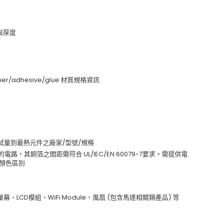
積與厚度
mer/adhesive/glue 材質規格資訊
試量到最熱元件之廠家/型號/規格
以上的電路，其銅箔之間距需符合 UL/IEC/EN 60079-7要求。需提供電
以顏色區別
LCD模組、WiFi Module、風扇 (包含馬達相關類產品) 等