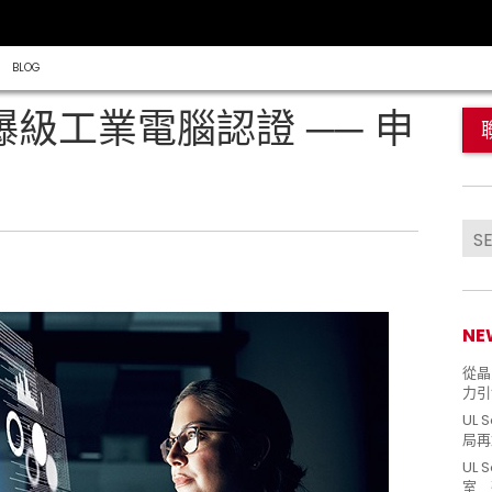
BLOG
2 防爆級工業電腦認證 ── 申
NE
從晶片
力引
UL 
局再
UL 
室 