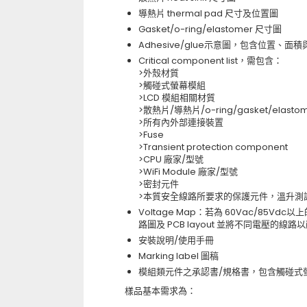
導熱片 thermal pad 尺寸及位置圖
Gasket/o-ring/elastomer 尺寸圖
Adhesive/glue示意圖，包含位置、面
Critical component list，需包含：
>外殼材質
>觸碰式螢幕模組
>LCD 模組相關材質
>散熱片/導熱片/o-ring/gasket/elasto
>所有內外部連接裝置
>Fuse
>Transient protection component
>CPU 廠家/型號
>WiFi Module 廠家/型號
>密封元件
>本質安全線路所要求的保護元件，溫升測
Voltage Map：若為 60Vac/85Vdc
路圖及 PCB layout 並將不同電壓的線路
安裝說明/使用手冊
Marking label 圖稿
模組類元件之承認書/規格書，包含觸碰式螢幕、
樣品基本需求為：