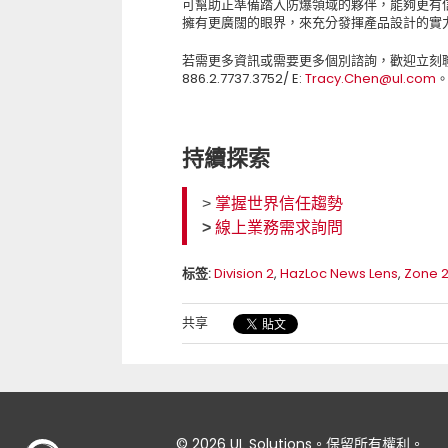
可幫助正準備踏入防爆領域的夥伴，能夠更有
擁有更廣闊的眼界，來充分發揮產品設計的實
若需更多資訊或需要更多個別諮詢，歡迎立刻聯繫 UL
886.2.7737.3752/ E:
Tracy.Chen@ul.com
持續探索
>
掌握世界信任趨勢
>
線上業務需求詢問
标签:
Division 2
,
HazLoc News Lens
,
Zone 
共享
© 2026 UL Solutions。保留所有權利。