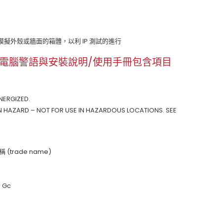
供模擬外殼或牆面的箱體，以利 IP 測試的進行
2 防爆工業電腦警語與安裝說明/使用手冊包含項目
NERGIZED.
ZARD – NOT FOR USE IN HAZARDOUS LOCATIONS. SEE
(trade name)
4 Gc