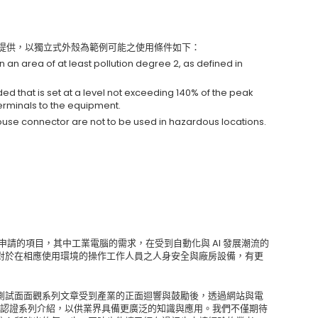
 視情況需要而提供，以獨立式外殼為範例可能之使用條件如下：
 an area of at least pollution degree 2, as defined in
ded that is set at a level not exceeding 140% of the peak
terminals to the equipment.
se connector are not to be used in hazardous locations.
領域，最廣受申請的項目，其中工業電腦的需求，在受到自動化與 AI 發展潮流的
對於在相應使用環境的操作工作人員之人身安全與廠房設備，有更
測試面面觀系列文章受到產業的正面迴響與鼓勵後，透過網站與電
one 2 的認證系列介紹，以供業界具備更廣泛的知識與應用。我們不僅期待