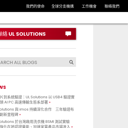
我們的使命
全球分支機搆
工作機會
聯絡我們
聯絡 UL SOLUTIONS
WS
到系統驗證：UL Solutions 以 USB4 驗證實
領 AI PC 高速傳輸生態系部署
Solutions 與 imos 持續深化合作 三年驗證布
創新里程碑
Solutions 於台灣啟用洗衣機 BSMI 測試實驗
強化在地認證量能、加速家電產品市場准入