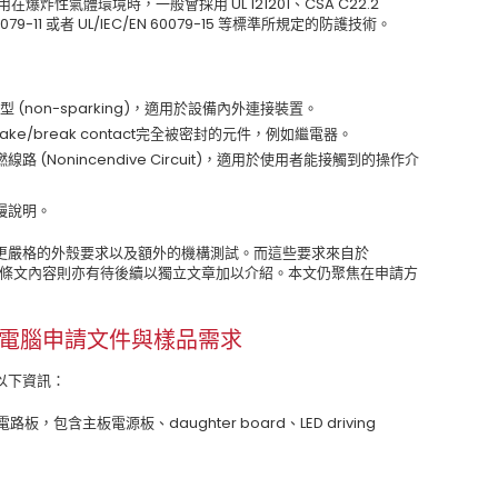
欲使用在爆炸性氣體環境時，一般會採用 UL 121201、CSA C22.2
N 60079-11 或者 UL/IEC/EN 60079-15 等標準所規定的防護技術。
/ 無火花型 (non-sparking)，適用於設備內外連接裝置。
用於make/break contact完全被密封的元件，例如繼電器。
/ 非引燃線路 (Nonincendive Circuit)，適用於使用者能接觸到的操作介
慢說明。
更嚴格的外殼要求以及額外的機構測試。而這些要求來自於
。更詳細的條文內容則亦有待後續以獨立文章加以介紹。本文仍聚焦在申請方
 防爆工業電腦申請文件與樣品需求
以下資訊：
有電路板，包含主板電源板、daughter board、LED driving