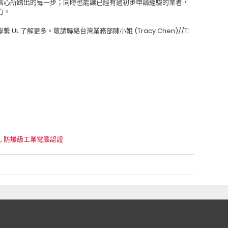
信心所踏出的每一步；同時也能讓已經有過初步申請經驗的業者，
力。
 了解更多。敬請聯絡台灣業務部陳小姐 (Tracy Chen)//T:
。
2
,
防爆級工業電腦認證