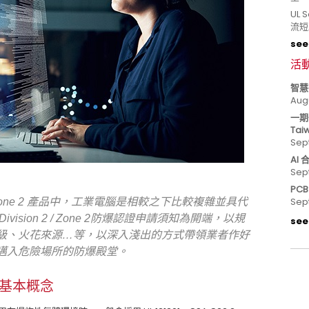
UL
流短
see 
活
智慧
Aug
一期
Tai
Sep
AI
Sep
PC
Sep
 / Zone 2 產品中，工業電腦是相較之下比較複雜並具代
sion 2 / Zone 2防爆認證申請須知為開端，以規
see 
級、火花來源…等，以深入淺出的方式帶領業者作好
邁入危險場所的防爆殿堂。
護方式基本概念