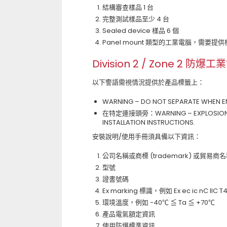
結構審查樣品 1 台
完整測試樣品至少 4 台
Sealed device 樣品 6 個
Panel mount 類型的工業電腦，需要提
Division 2 / Zone 
以下警語需視情況提供於產品標籤上：
WARNING – DO NOT SEPARATE WHEN E
在特定連接頭旁：WARNING – EXPLOSION HA
INSTALLATION INSTRUCTIONS.
安裝說明/使用手冊須具備以下資訊：
公司名稱或商標 (trademark) 或貿易商名稱 
型號
證書號碼
Ex marking 標識，例如 Ex ec ic nC IIC T
環境溫度，例如 -40℃ ≦ Ta ≦ +70℃
產品電氣額定資訊
使用防爆標準資訊