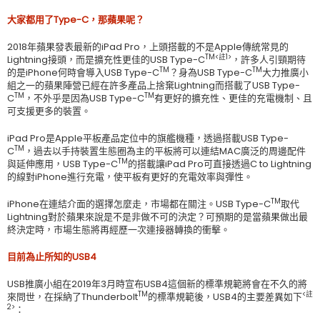
大家都用了
Type-C
，那蘋果呢？
2018年蘋果發表最新的iPad Pro，上頭搭載的不是Apple傳統常見的
TM<
註
1>
Lightning接頭，而是擴充性更佳的USB Type-C
，許多人引頸期待
TM
TM
的是iPhone何時會導入USB Type-C
？身為USB Type-C
大力推廣小
組之一的蘋果陣營已經在許多產品上捨棄Lightning而搭載了USB Type-
TM
TM
C
，不外乎是因為USB Type-C
有更好的擴充性、更佳的充電機制、且
可支援更多的裝置。
iPad Pro是Apple平板產品定位中的旗艦機種，透過搭載USB Type-
TM
C
，過去以手持裝置生態圈為主的平板將可以連結MAC廣泛的周邊配件
TM
與延伸應用，USB Type-C
的搭載讓iPad Pro可直接透過C to Lightning
的線對iPhone進行充電，使平板有更好的充電效率與彈性。
TM
iPhone在連結介面的選擇怎麼走，市場都在關注。USB Type-C
取代
Lightning對於蘋果來說是不是非做不可的決定？可預期的是當蘋果做出最
終決定時，市場生態將再經歷一次連接器轉換的衝擊。
目前為止所知的
USB4
USB推廣小組在2019年3月時宣布USB4這個新的標準規範將會在不久的將
TM
<
註
來問世，在採納了Thunderbolt
的標準規範後，USB4的主要差異如下
2>
：