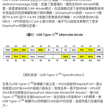
defined message)功能，定義了裝置端ID，讀到支持Alt-Mode的裝
置，裝置便會就進入Alt-Mode模式，在這個模式底下會把高速傳輸對拿來
作為協定的訊號傳輸對進行資料傳輸。以DisplayPort為例，Lane 0-3使
用TX1 & RX1 及TX 2 & RX 2來進行影像資訊的傳輸，AUX則使用SBU1及
SBU2，HPD則是在CC pin上進行偵測，幾乎可以說是完美替代了原本
DisplayPort的腳位定義。
TM
〈
圖
3
〉
USB Type-C
Alternate Mode
TM
(資料來源：USB Type-C
Specification)
TM
在導入USB Type-C
為傳輸介面之前，VESA協會的DisplayPort一直以
來都是以DP及miniDP兩個介面為主，但普及率一直不如HDMI，VESA於
2014年9月即推出DisplayPort Alternate Mode(Alt-Mode)，使USB
TM
Type-C
能原生支援DisplayPort，並在隔年2月發表DP 1.4的標準，使
TM
USB Type-C
線纜可以同時運行USB及DP的訊號，並提供電力支援的能
力。