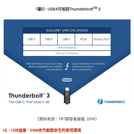
TM
〈圖
5
〉
USB4
可相容
Thunderbolt
3
(資料來源：TBT開發者論壇, 2019)
UL
、
USB
協會、
Intel
合作創造安全的使用環境