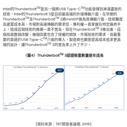
TM
TM
Intel的Thunderbolt
是另一個將USB Type-C
功能發揮到淋漓盡致的
技術，Intel的Thunderbolt 3是目前最高端的外接傳輸介面，在早期的
TM
TM
Thunderbolt
及Thunderbolt
2將miniDP做為其傳輸介面，技術難度
及建置成本高、市場對高速傳輸的需求低、專利權一直掌握在特定廠商手
TM
上，造成這個技術的推廣一直不普及，但在Thunderbolt
3推出後，這
個局面整個改變，幾個因素包含了授權的開放、市場技術的需求，但最重
TM
要的莫過於USB Type-C
介面的導入，製造商也願意提高成本追求更高
TM
端的設計，讓Thunderbolt
3的普及率上升了不少。
TM
〈圖
4
〉
Thunderbolt
3
認證裝置數量逐年成長
(資料來源：TBT開發者論壇, 2019)