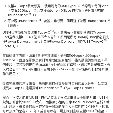
TM
支援40Gbps最大頻寬： 使用現有的USB Type-C
線纜，每個Lane
可支援20Gbps，最高支援兩Lane 40Gbps的頻寬，等同於現有的
TM
Thunderbolt
3。
TM
TM
可兼容Thunderbolt
3裝置：非必要，但可選擇兼容Thunderbolt
3裝置。
TM
USB4目前僅相容於USB Type-C
孔，意味著不會看到傳統的Type-A
Port宣稱支援USB4。這並不令人意外，原因是所有USB4的Host都必須支
TM
援Power Delivery，而若要支援Power Delivery，那非USB Type-C
Port不可。
在傳輸速度方面，USB4支援三種速率，分別是10Gbps、20Gbps、
40Gbps，並且在影像及資料傳輸間都能有相當不錯的動態調整頻寬。舉
例來說，假設我們現在透過USB4從外部SSD來傳輸4K影片至外部螢幕，會
大約占去12.5Gbps的頻寬，而剩下的27.5Gbps則可拿來進行其他資料傳
輸的應用。
從線材線纜的角度來看，舊有的線材可支援到其宣稱的最大速率，若要支
TM
援到40Gbps，建議買條Thunderbolt
3的40Gbps Cable。
然而，何時才能看到USB4的產品發表？根據USB推廣小組的計畫，USB4
規範預計會於2019年中公布，而推廣小組的主席Brad Saunders宣稱，就
以往經驗，根據新的規格來開發一個新的產品大約需耗時12-18個月，因此
可以預期的是在2020年，或許可以在市場上找到宣稱支援USB4的產品。