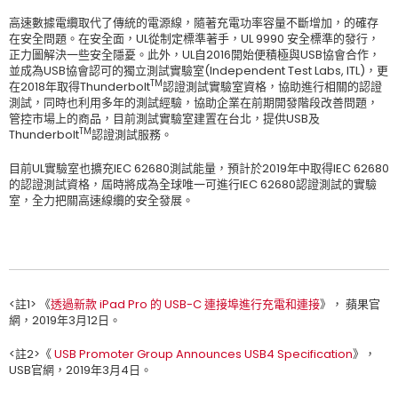
高速數據電纜取代了傳統的電源線，隨著充電功率容量不斷增加，的確存
在安全問題。在安全面，UL從制定標準著手，UL 9990 安全標準的發行，
正力圖解決一些安全隱憂。此外，UL自2016開始便積極與USB協會合作，
並成為USB協會認可的獨立測試實驗室(Independent Test Labs, ITL)，更
TM
在2018年取得Thunderbolt
認證測試實驗室資格，協助進行相關的認證
測試，同時也利用多年的測試經驗，協助企業在前期開發階段改善問題，
管控市場上的商品，目前測試實驗室建置在台北，提供USB及
TM
Thunderbolt
認證測試服務。
目前UL實驗室也擴充IEC 62680測試能量，預計於2019年中取得IEC 62680
的認證測試資格，屆時將成為全球唯一可進行IEC 62680認證測試的實驗
室，全力把關高速線纜的安全發展。
<註1> 《
透過新款 iPad Pro 的 USB-C 連接埠進行充電和連接
》， 蘋果官
網，2019年3月12日。
<註2>《
USB Promoter Group Announces USB4 Specification
》，
USB官網，2019年3月4日。