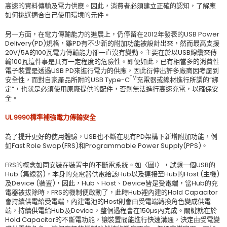
高速的資料傳輸及電力供應。因此，消費者必須建立正確的認知，了解應
如何挑選適合自己使用環境的元件。
另一方面，在電力傳輸能力的進展上，仍停留在2012年發表的USB Power
Delivery(PD)規格，雖PD有不少新的附加功能被設計出來，然而最高支援
20V/5A的100瓦電力傳輸能力卻一直沒有變動。主要在於以USB線纜來傳
輸100瓦這件事是具有一定程度的危險性。即便如此，已有相當多的消費性
電子裝置是透過USB PD來進行電力的供應，因此衍伸出許多廠商因考慮到
TM
安全性，而對自家產品所附的USB Type-C
充電器或線材進行所謂的“綁
定“，也就是必須使用原廠提供的配件，否則無法進行高速充電，以確保安
全。
UL 9990
標準補強電力傳輸安全
為了提升更好的使用體驗，USB也不斷在現有PD架構下新增附加功能，例
如Fast Role Swap(FRS)和Programmable Power Supply(PPS)。
FRS的概念如同安裝在裝置中的不斷電系統。如〈圖1〉，試想一個USB的
Hub (集線器)，本身的充電器供電給該Hub以及連接至Hub的Host (主機)
及Device (裝置)，因此，Hub、Host、Device皆是受電端，當Hub的充
電器被拔除時，FRS的機制便啟動了，此時Hub裡內建的Hold Capacitor
會持續供電給受電端，內建電池的Host則會由受電端轉換角色變成供電
端，持續供電給Hub及Device，整個過程會在150µs內完成。關鍵就在於
Hold Capacitor的不斷電功能，讓裝置間能進行快速溝通，決定由受電變