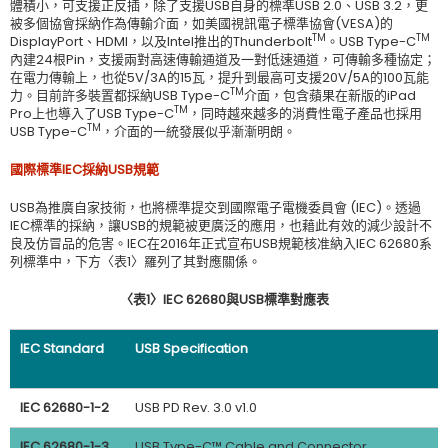
體積小，可支援正反插，除了支援USB自身的標準USB 2.0、USB 3.2，更
被多個協會採納作為傳輸介面，如美國視訊電子標準協會(VESA)的
TM
TM
DisplayPort、HDMI，以及Intel推出的Thunderbolt
。USB Type-C
內建24根Pin，支援兩對高速傳輸通道及一對低速通道，可傳輸多種協定；
在電力傳輸上，也從5V/3A的15瓦，提升到最高可支援20V/5A的100瓦能
TM
力。目前許多裝置都採納USB Type-C
介面，包含蘋果在新版的iPad
TM
Pro上也導入了USB Type-C
，同時越來越多的消費性電子產品也採用
TM
USB Type-C
，介面的一統發展似乎漸漸明朗。
國際標準
IEC
採納
USB
規範
USB為推廣自家技術，也將標準提交到國際電子電機委員會 (IEC)。透過
IEC標準的採納，讓USB的規範被更廣泛的應用，也藉此有效的減少設計不
良及仿冒品的危害。IEC在2016年正式宣布USB規範核准納入IEC 62680系
列標準中，下方〈表1〉羅列了其對應關係。
〈表
1
〉
IEC 62680
與
USB
標準對應表
IEC Standard
USB Specification
IEC 62680-1-2
USB PD Rev. 3.0 v1.0
IEC 62680-1-3
USB Type-C™ Cable and Connector