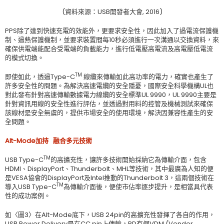
(資料來源：USB開發者大會, 2016)
PPS除了達到快速充電的效能外，更要求安全性，因此加入了過電流保護機
制、過熱保護機制，並要求裝置間每10秒必須進行一次溝通以交換資料，來
確保供電端能配合受電端的負載能力，進行低電壓高電流及高電壓低電流
的模式切換。
TM
即使如此，透過Type-C
線纜來傳輸如此高功率的電力，確實也產生了
許多安全性的問題。為解決高速電纜的安全隱憂，國際安全科學機構UL也
對此發布針對高速傳輸數據電力線纜的安全標準UL 9990，UL 9990主要是
針對資訊用線的安全性進行評估，並透過對用料的控管及機械測試來確保
該線材是安全無虞的，提供市場安全的使用環境，解決因兼容性產生的安
全問題。
Alt-Mode
加持
融合多元技術
TM
USB Type-C
的高擴充性，讓許多技術開始採納它為傳輸介面，包含
HDMI、DisplayPort、Thunderbolt、MHL等技術，其中最廣為人知的便
是VESA協會的DisplayPort及Intel推動的Thunderbolt 3，這兩個技術在
TM
導入USB Type-C
為傳輸介面後，便使市佔率逐步提升，是相當具代表
性的成功案例。
如〈圖3〉在Alt-Mode底下，USB 24pin的高擴充性發揮了各自的作用，
USB Power Delivery是在CC pin上傳輸，PD有個VDM (Vendor