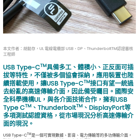
本文作者：胡懿存，UL 電線電纜部 USB、DP、ThunderboltTM認證審核
工程師
TM
USB Type-C
具備多工、體積小、正反面可插
拔等特性，不僅被多個協會採納，應用裝置也陸
TM
續搭載使用，讓USB Type-C
接口有望一統過
去紛亂的高速傳輸介面，因此備受矚目。國際安
全科學機構UL，與各介面技術合作，擁有USB
TM
TM
Type C
、Thunderbolt
、DisplayPort等
多項測試認證資格，從市場現況分析高速傳輸介
面的現況。
TM
USB Type-C
是一個可實現數據、影音、電力傳輸等的多功傳輸介面，