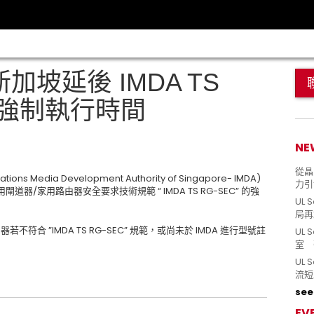
加坡延後 IMDA TS
範的強制執行時間
NE
從晶片
 Media Development Authority of Singapore- IMDA)
力引
用閘道器/家用路由器安全要求技術規範 “ IMDA TS RG-SEC” 的強
UL 
局再
器若不符合 ”IMDA TS RG-SEC” 規範，或尚未於 IMDA 進行型號註
UL 
室 
UL
流短
see 
EV