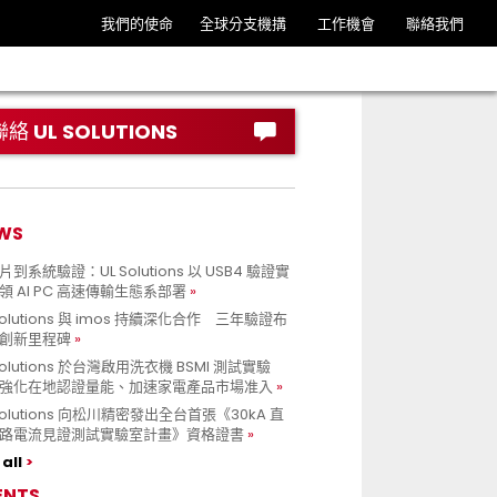
我們的使命
全球分支機搆
工作機會
聯絡我們
聯絡 UL SOLUTIONS
WS
到系統驗證：UL Solutions 以 USB4 驗證實
領 AI PC 高速傳輸生態系部署
Solutions 與 imos 持續深化合作 三年驗證布
創新里程碑
Solutions 於台灣啟用洗衣機 BSMI 測試實驗
強化在地認證量能、加速家電產品市場准入
 Solutions 向松川精密發出全台首張《30kA 直
路電流見證測試實驗室計畫》資格證書
all
ENTS