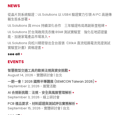
NEWS
從晶片到系統驗證：UL Solutions 以 USB4 驗證實力引領 AI PC 高速傳
輸生態系部署
UL Solutions 與 imos 持續深化合作 三年驗證布局再創新里程碑
UL Solutions 於台灣啟用洗衣機 BSMI 測試實驗室 強化在地認證量
能、加速家電產品市場准入
UL Solutions 向松川精密發出全台首張《30kA 直流短路電流見證測試
實驗室計畫》資格證書
see all
EVENTS
智慧微型交通工具的歐美法規與資安挑戰
August 14, 2026 - 實體研討會 | 台北
一期一會！2026 國際半導體展 (SEMICON Taiwan 2026)
September 2, 2026 - 展覽活動
AI 合規新挑戰：法規、安全與風險管理解析
September 3, 2026 - 線上研討會
PCB 樣品要求、材料認證與測試評估實務解析
September 15, 2026 - 實體研討會 | 台北