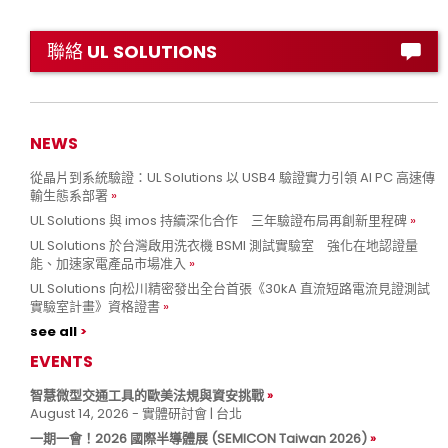
聯絡 UL SOLUTIONS
NEWS
從晶片到系統驗證：UL Solutions 以 USB4 驗證實力引領 AI PC 高速傳
輸生態系部署
UL Solutions 與 imos 持續深化合作 三年驗證布局再創新里程碑
UL Solutions 於台灣啟用洗衣機 BSMI 測試實驗室 強化在地認證量
能、加速家電產品市場准入
UL Solutions 向松川精密發出全台首張《30kA 直流短路電流見證測試
實驗室計畫》資格證書
see all
EVENTS
智慧微型交通工具的歐美法規與資安挑戰
August 14, 2026 - 實體研討會 | 台北
一期一會！2026 國際半導體展 (SEMICON Taiwan 2026)