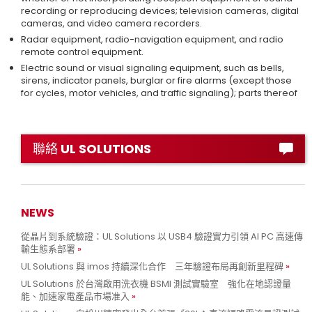
recording or reproducing devices; television cameras, digital
cameras, and video camera recorders.
Radar equipment, radio-navigation equipment, and radio
remote control equipment.
Electric sound or visual signaling equipment, such as bells,
sirens, indicator panels, burglar or fire alarms (except those
for cycles, motor vehicles, and traffic signaling); parts thereof
聯絡 UL SOLUTIONS
NEWS
從晶片到系統驗證：UL Solutions 以 USB4 驗證實力引領 AI PC 高速傳
輸生態系部署
UL Solutions 與 imos 持續深化合作 三年驗證布局再創新里程碑
UL Solutions 於台灣啟用洗衣機 BSMI 測試實驗室 強化在地認證量
能、加速家電產品市場准入