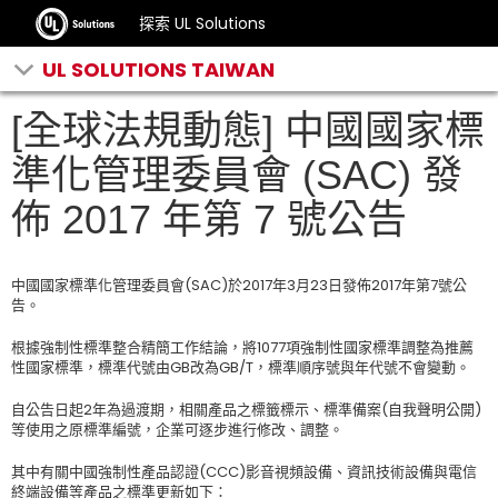
探索 UL Solutions
UL SOLUTIONS TAIWAN
[全球法規動態] 中國國家標
準化管理委員會 (SAC) 發
佈 2017 年第 7 號公告
中國國家標準化管理委員會(SAC)於2017年3月23日發佈2017年第7號公
告。
根據強制性標準整合精簡工作結論，將1077項強制性國家標準調整為推薦
性國家標準，標準代號由GB改為GB/T，標準順序號與年代號不會變動。
自公告日起2年為過渡期，相關產品之標籤標示、標準備案(自我聲明公開)
等使用之原標準編號，企業可逐步進行修改、調整。
其中有關中國強制性產品認證(CCC)影音視頻設備、資訊技術設備與電信
終端設備等產品之標準更新如下：