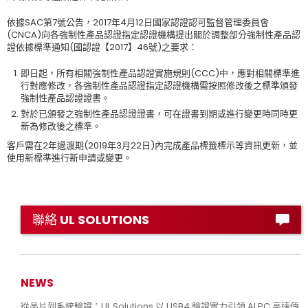
依據SAC第7號公告，2017年4月12日國家認證認可監督管理委員會
(CNCA)向各強制性產品認證指定認證機構提出關於調整部分強制性產品認
證依據標準通知(國認證【2017】46號)之要求：
即日起，所有相關強制性產品認證實施規則(CCC)中，應對相關標準進
行對應修改，各強制性產品認證指定認證機構需按照修改後之標準頒發
強制性產品認證證書。
對於已頒發之強制性產品認證證書，可在證書到期或進行變更時同時更
新為修改後之標準。
客戶需在2年過渡期(2019年3月22日)內完成產品標籤標示等資訊更新，並
使用新標準進行新申請或變更。
聯絡 UL SOLUTIONS
NEWS
從晶片到系統驗證：UL Solutions 以 USB4 驗證實力引領 AI PC 高速傳