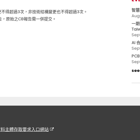
智慧
變更不得超過3次，非技術結構變更也不得超過3次。
Aug
告，原始之CB報告需一併提交。
一期
Tai
Sep
AI
Sep
PC
Sep
see 
資料主體存取要求入口網站