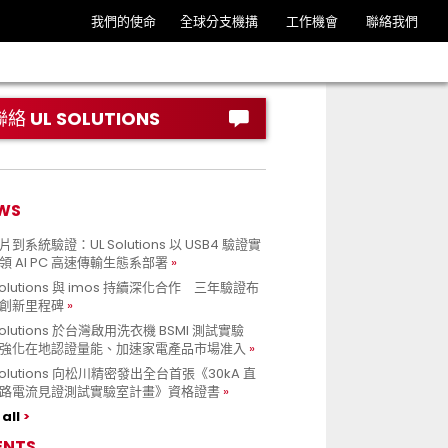
我們的使命
全球分支機搆
工作機會
聯絡我們
聯絡 UL SOLUTIONS
WS
到系統驗證：UL Solutions 以 USB4 驗證實
領 AI PC 高速傳輸生態系部署
Solutions 與 imos 持續深化合作 三年驗證布
創新里程碑
Solutions 於台灣啟用洗衣機 BSMI 測試實驗
強化在地認證量能、加速家電產品市場准入
 Solutions 向松川精密發出全台首張《30kA 直
路電流見證測試實驗室計畫》資格證書
all
ENTS