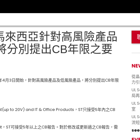
 馬來西亞針對高風險產品
將分別提出CB年限之要
NE
從晶片
017年4月3日開始，針對高風險產品及低風險產品，將分別提出CB年限
力引
UL 
局再
UL 
室 
(up to 20V) and IT & Office Products，ST只接受5年內之CB
UL
流短
yer Unit，ST可接受5年以上之CB報告。對於修改或更新過之CB報告，需
see 
EV