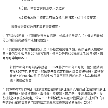
b.) 限用物質含有情況標示之位置
c.) 樣張及限用物質含有情況標示聲明書，始可換發證書。
換發後證書有效日期與原證書相同。
2. 不強制說明書中『限用物質含有情況』或網址的放置方式，但說明書部
分仍須符合商品標示法相關規定。
3. 『無線網路多媒體播放器』及『外投式投影機 2 類』新商品納入檢驗範
圍。雖強制生效日為2017年7月1日，但自公告日(2015年12月29日)起，廠
商即可申請BSMI。
針對2016年10月前新申請者，BSMI 將於2016年10月統一通知繳納明
年度(2017年)的年費。如廠商未於指定期限內繳費將被廢證。取得證
書者，於2017年7月1日強制生效日前不得先行於商品上黏貼檢驗標
識，請務必留意!
4. 於2015年12月29日「應施檢驗自動資料處理機等六項商品(自動資料處理
機、印表機、影像複印機、電視機、監視器、顯示器、多媒體播放器、投
影機)之相關檢驗規定」公告中，針對自動資料處理機描述中所提到的「具
有透過行動通信業者門號通信之無線電信終端設備者除外」部分：