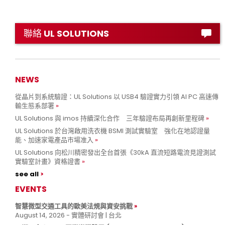
聯絡 UL SOLUTIONS
NEWS
從晶片到系統驗證：UL Solutions 以 USB4 驗證實力引領 AI PC 高速傳
輸生態系部署
UL Solutions 與 imos 持續深化合作 三年驗證布局再創新里程碑
UL Solutions 於台灣啟用洗衣機 BSMI 測試實驗室 強化在地認證量
能、加速家電產品市場准入
UL Solutions 向松川精密發出全台首張《30kA 直流短路電流見證測試
實驗室計畫》資格證書
see all
EVENTS
智慧微型交通工具的歐美法規與資安挑戰
August 14, 2026 - 實體研討會 | 台北