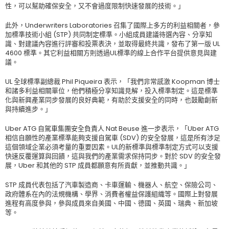
性，可以幫助確保安全，又不會過度限制快速發展的技術。」
此外，Underwriters Laboratories 召集了國際上多方的利益相關者，參
加標準技術小組 (STP) 共同制定標準。小組成員建議待選內容、分享知
識、對建議內容進行評審和投票表決，並取得最終共識，發布了第一版 UL
4600 標準。其它利益相關方則透過UL標準的線上合作平台提供意見與建
議。
UL 全球標準副總裁 Phil Piqueira 表示，「我們非常感激 Koopman 博士
和諸多利益相關單位，他們積極分享知識見解，投入標準制定。這是標準
化與新興產業同步發展的良好典範，有助於支援安全的同時，也鼓勵創新
與持續進步。」
Uber ATG 自駕車集團安全負責人 Nat Beuse 進一步表示，「Uber ATG
相信自願性的產業標準能夠支援自駕車 (SDV) 的安全發展，這是所有涉足
這個領域企業必須考量的重要因素。UL的新標準與標準制定方式可以支援
快速反覆運算與回饋，這與我們的產業需求保持同步。對於 SDV 的安全發
展，Uber 和其他的 STP 成員都願意有所貢獻，並推動共識。」
STP 成員代表包括了汽車製造商、卡車運輸、機器人、航空、保險公司、
政府體系在內的法規機構、學界、消費者權益保護組織等。國際上對發展
進程有高度參與，參與成員來自美國、中國、德國、英國、瑞典、新加坡
等。