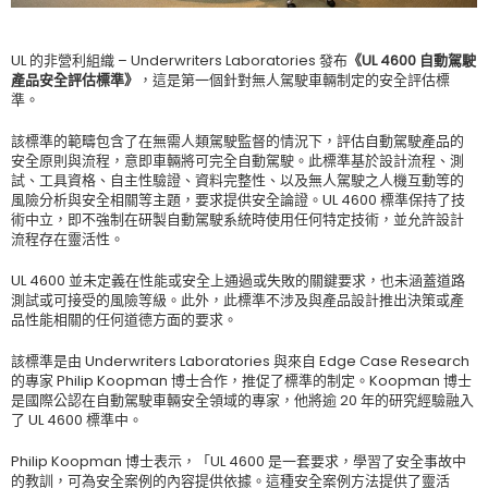
UL 的非營利組織 – Underwriters Laboratories 發布
《UL 4600 自動駕駛
產品安全評估標準》
，這是第一個針對無人駕駛車輛制定的安全評估標
準。
該標準的範疇包含了在無需人類駕駛監督的情況下，評估自動駕駛產品的
安全原則與流程，意即車輛將可完全自動駕駛。此標準基於設計流程、測
試、工具資格、自主性驗證、資料完整性、以及無人駕駛之人機互動等的
風險分析與安全相關等主題，要求提供安全論證。UL 4600 標準保持了技
術中立，即不強制在研製自動駕駛系統時使用任何特定技術，並允許設計
流程存在靈活性。
UL 4600 並未定義在性能或安全上通過或失敗的關鍵要求，也未涵蓋道路
測試或可接受的風險等級。此外，此標準不涉及與產品設計推出決策或產
品性能相關的任何道德方面的要求。
該標準是由 Underwriters Laboratories 與來自 Edge Case Research
的專家 Philip Koopman 博士合作，推促了標準的制定。Koopman 博士
是國際公認在自動駕駛車輛安全領域的專家，他將逾 20 年的研究經驗融入
了 UL 4600 標準中。
Philip Koopman 博士表示，「UL 4600 是一套要求，學習了安全事故中
的教訓，可為安全案例的內容提供依據。這種安全案例方法提供了靈活