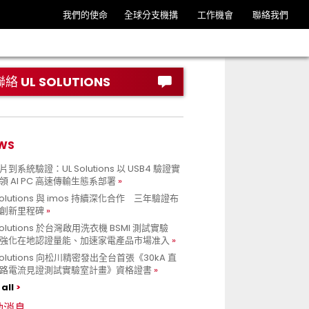
我們的使命
全球分支機搆
工作機會
聯絡我們
聯絡 UL SOLUTIONS
WS
到系統驗證：UL Solutions 以 USB4 驗證實
領 AI PC 高速傳輸生態系部署
Solutions 與 imos 持續深化合作 三年驗證布
創新里程碑
Solutions 於台灣啟用洗衣機 BSMI 測試實驗
強化在地認證量能、加速家電產品市場准入
 Solutions 向松川精密發出全台首張《30kA 直
路電流見證測試實驗室計畫》資格證書
all
動消息