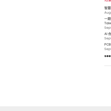
智慧
Aug
一期
Tai
Sep
AI
Sep
PC
Sep
see 