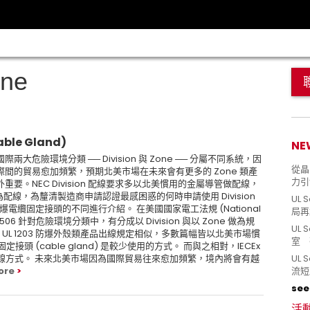
one
ble Gland)
NE
國際兩大危險環境分類 ── Division 與 Zone ── 分屬不同系統，因
從晶片
間的貿易愈加頻繁，預期北美市場在未來會有更多的 Zone 類產
力引
。NEC Division 配線要求多以北美慣用的金屬導管做配線，
頭為配線，為釐清製造商申請認證最感困惑的何時申請使用 Division
UL 
 使用防爆電纜固定接頭的不同進行介紹。 在美國國家電工法規 (National
局再
le 500-506 針對危險環境分類中，有分成以 Division 與以 Zone 做為規
UL 
要求與 UL 1203 防爆外殼類產品出線規定相似，多數篇幅皆以北美市場慣
室 
定接頭 (cable gland) 是較少使用的方式。 而與之相對，IECEx
為配線方式。 未來北美市場因為國際貿易往來愈加頻繁，境內將會有越
UL
ore
流短
see 
活