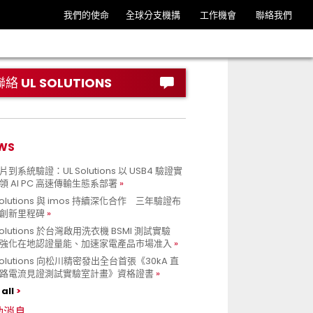
我們的使命
全球分支機搆
工作機會
聯絡我們
聯絡 UL SOLUTIONS
WS
到系統驗證：UL Solutions 以 USB4 驗證實
領 AI PC 高速傳輸生態系部署
Solutions 與 imos 持續深化合作 三年驗證布
創新里程碑
Solutions 於台灣啟用洗衣機 BSMI 測試實驗
強化在地認證量能、加速家電產品市場准入
 Solutions 向松川精密發出全台首張《30kA 直
路電流見證測試實驗室計畫》資格證書
all
動消息