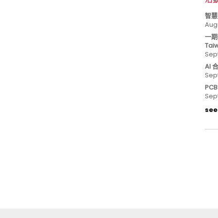
智慧
Aug
一期
Tai
Sep
AI
Sep
PC
Sep
see 