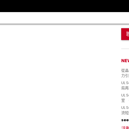
NE
從晶片
力引
UL 
局再
UL 
室 
UL
流短
see 
活